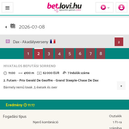
Pferde / Personen
2026-07-08
Dax
- Akadályverseny
2
1
2
3
4
5
6
7
8
HIVATALOS BEFUTÁSI SORREND
11:00
4100 m
62 000 EUR
7 Indulók száma
2. Futam - Prix Gerald De Geoffre - Grand Steeple-Chase De Dax
Bármely nemű lovak ,5 évesek és over
Versenydíj
28.520 EUR
14.260 EUR
8.060 EUR
Eredmény
11:17
5.580 EUR
2.790 EUR
Fogadási típus
Osztalék
Nyerő kombináció
1 Ft-ra
számítva