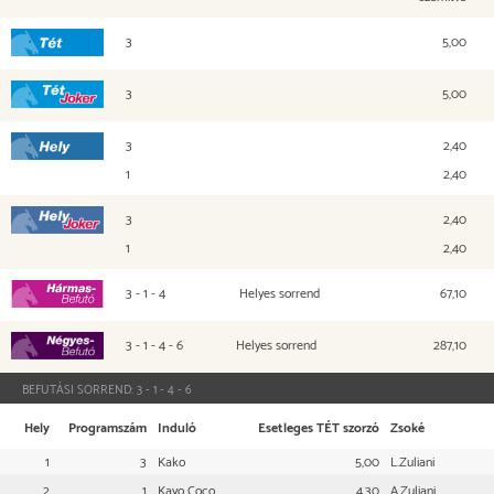
3
5,00
Tét
3
5,00
Tét Joker
3
2,40
Hely
1
2,40
3
2,40
Hely Joker
1
2,40
3 - 1 - 4
Helyes sorrend
67,10
Hármasbefutó
3 - 1 - 4 - 6
Helyes sorrend
287,10
Négyesbefutó
BEFUTÁSI SORREND:
3 - 1 - 4 - 6
Hely
Programszám
Induló
Esetleges TÉT szorzó
Zsoké
1
3
Kako
5,00
L.Zuliani
2
1
Kayo Coco
4,30
A.Zuliani