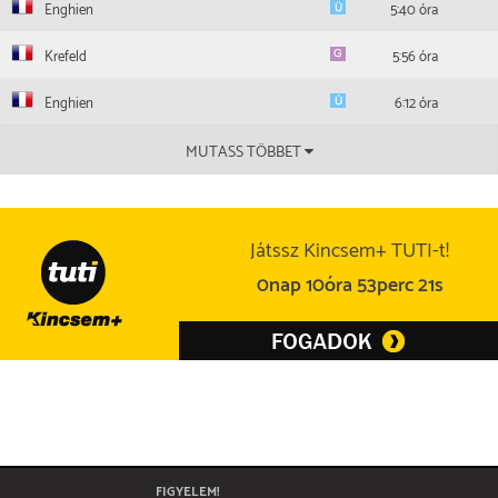
Enghien
5:40 óra
Krefeld
5:56 óra
Enghien
6:12 óra
MUTASS TÖBBET
Játssz Kincsem+ TUTI-t!
0nap 10óra 53perc 21s
FIGYELEM!