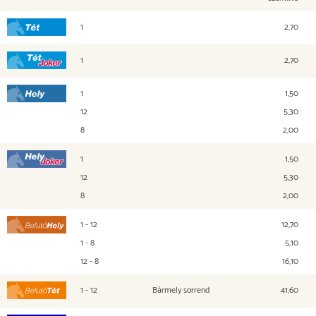
1
2,70
Tét
1
2,70
Tét Joker
1
1,50
Hely
12
5,30
8
2,00
1
1,50
Hely Joker
12
5,30
8
2,00
1 - 12
12,70
Befutó Hely
1 - 8
5,10
12 - 8
16,10
1 - 12
Bármely sorrend
41,60
Befutó Tét