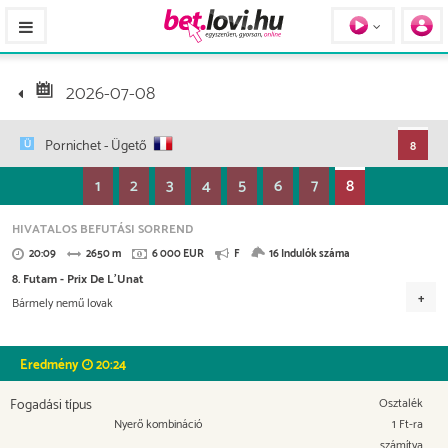
Pferde / Personen
2026-07-08
Pornichet
- Ügető
8
1
2
3
4
5
6
7
8
HIVATALOS BEFUTÁSI SORREND
20:09
2650 m
6 000 EUR
F
16 Indulók száma
8. Futam - Prix De L'Unat
Bármely nemű lovak
Versenydíj
2.700 EUR
1.500 EUR
840 EUR
480 EUR
Eredmény
20:24
300 EUR
120 EUR
60 EUR
Fogadási típus
Osztalék
Nyerő kombináció
1 Ft-ra
számítva