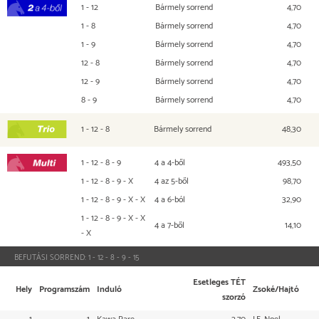
1 - 12
Bármely sorrend
4,70
2 a 4-ből
1 - 8
Bármely sorrend
4,70
1 - 9
Bármely sorrend
4,70
12 - 8
Bármely sorrend
4,70
12 - 9
Bármely sorrend
4,70
8 - 9
Bármely sorrend
4,70
1 - 12 - 8
Bármely sorrend
48,30
TRIO
1 - 12 - 8 - 9
4 a 4-ből
493,50
Multi
1 - 12 - 8 - 9 - X
4 az 5-ből
98,70
1 - 12 - 8 - 9 - X - X
4 a 6-ból
32,90
1 - 12 - 8 - 9 - X - X
4 a 7-ből
14,10
- X
BEFUTÁSI SORREND:
1 - 12 - 8 - 9 - 15
Esetleges TÉT
Hely
Programszám
Induló
Zsoké/Hajtó
szorzó
1
1
Kawa Rare
2,70
J.F. Noel