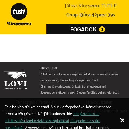
Játssz Kincsem+ TUTI-t!
0nap 13óra 42perc 38s
FIGYELEM!
A túlzásba vitt szerencsejáték ártalmas, mentálhigiénés
problémákat, illetve függőséget okozhat!
Éljen az önkorlátozás, önkizárás lehetőségével!
Szerencsejátékban csak 18 éven felüliek vehetnek részt!
Felhasználási feltételek
Játékosvédelem
Ez a honlap sütiket használ. A sütik elfogadásával kényelmesebbé
Adatkezelési Szabályzat és tájékoztatás
Elérhetőség
Dokumentumok
teheti a böngészést. Kérjük kattintson ide:
Megértettem az
Impresszum
adatkezelési tájékoztatóban foglaltakat, elfogadom a sütik
használatát
. Amennyiben további információt kér, kattintson ide: