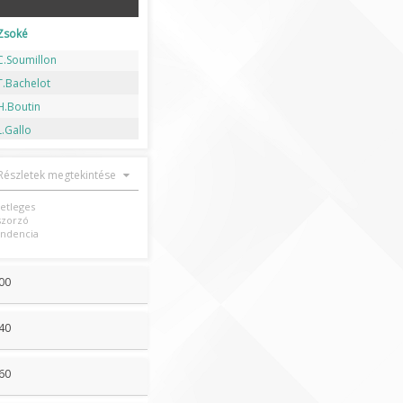
Zsoké
C.Soumillon
T.Bachelot
H.Boutin
L.Gallo
Részletek megtekintése
setleges
szorzó
ndencia
00
40
60