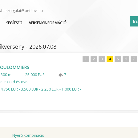
yfelszolgalat@bet.lovi.hu
BE
SEGÍTSÉG
VERSENYINFORMÁCIÓ
HOL KEZDJEM?
VERSENYNAPTÁR
AKTUÁLIS AKCIÓK
INDULÓK LISTÁJA
íkverseny - 2026.07.08
SEGÉDLET
LEJELENTETTEK LISTÁJA
KAPCSOLAT
ZSOKÉ/HAJTÓ VÁLTOZÁS
1
2
3
4
5
6
7
 COULOMMIERS
GYAKORI KÉRDÉSEK
1300 m
25 000 EUR
7
Elfelejte
ÉLŐ KÖZVETÍTÉS
esek old és over
LOVISULI
 4.750 EUR - 3.500 EUR - 2.250 EUR - 1.000 EUR -
HÍRLEVÉL
DOKUMENTUMOK
Nyerő kombináció