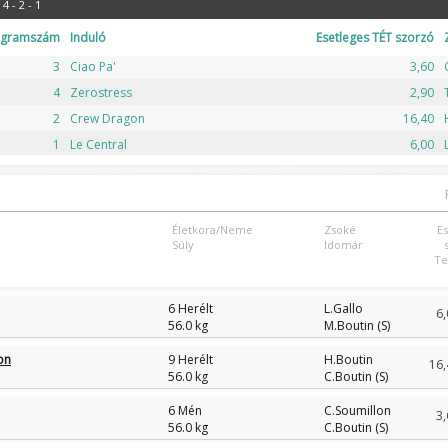
 4 - 2 - 1
ogramszám
Induló
Esetleges TÉT szorzó
3
Ciao Pa'
3,60
4
Zerostress
2,90
2
Crew Dragon
16,40
1
Le Central
6,00
Életkora/Neme
Zsoké
E
Súly
Idomár
Te
6 Herélt
L.Gallo
6,
56.0 kg
M.Boutin (S)
on
9 Herélt
H.Boutin
16,
56.0 kg
C.Boutin (S)
6 Mén
C.Soumillon
3,
56.0 kg
C.Boutin (S)