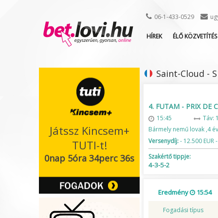
06-1-433-0529
ug
HÍREK
ÉLŐ KÖZVETÍTÉS
Saint-Cloud - S
4. FUTAM - PRIX DE
15:45
Táv: 
Játssz Kincsem+
Bármely nemű lovak ,4 év
Versenydíj:
- 12.500 EUR -
TUTI-t!
0nap 5óra 34perc 36s
Szakértő tippje:
4-3-5-2
Eredmény
15:54
Fogadási típus