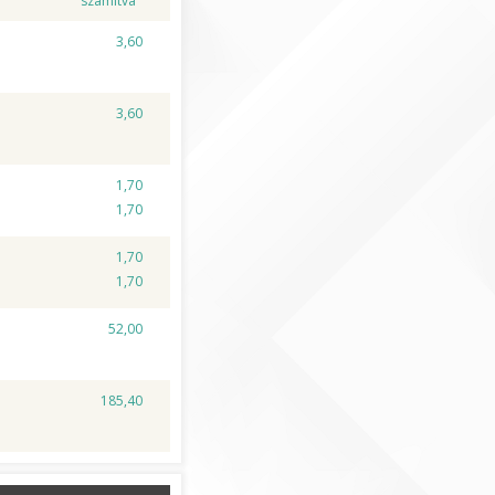
számítva
3,60
3,60
1,70
1,70
1,70
1,70
52,00
185,40