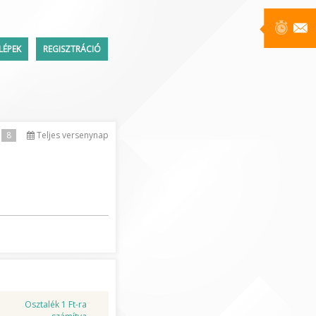
LÉPEK
REGISZTRÁCIÓ
Üzenetek
8
Teljes versenynap
ttem a jelszavamat
Osztalék 1 Ft-ra