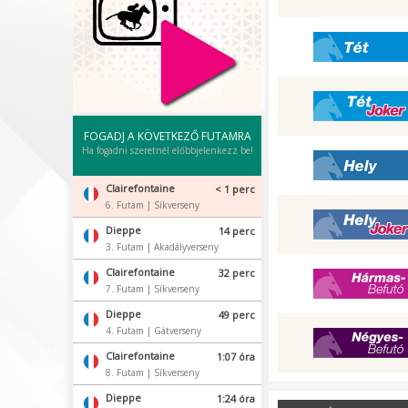
Tét
Tét Joker
FOGADJ A KÖVETKEZŐ FUTAMRA
Ha fogadni szeretnél előbbjelenkezz be!
Hely
Clairefontaine
< 1 perc
6. Futam | Síkverseny
Hely Joker
Dieppe
14 perc
3. Futam | Akadályverseny
Clairefontaine
32 perc
Hármasbefutó
7. Futam | Síkverseny
Dieppe
49 perc
4. Futam | Gátverseny
Négyesbefutó
Clairefontaine
1:07 óra
8. Futam | Síkverseny
Dieppe
1:24 óra