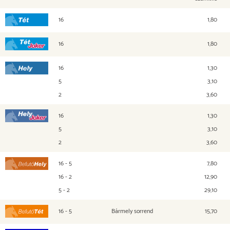
16
1,80
Tét
16
1,80
Tét Joker
16
1,30
Hely
5
3,10
2
3,60
16
1,30
Hely Joker
5
3,10
2
3,60
16 - 5
7,80
Befutó Hely
16 - 2
12,90
5 - 2
29,10
16 - 5
Bármely sorrend
15,70
Befutó Tét