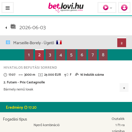
Pferde / Personen
2026-06-03
Marseille-Borely
- Ügető
2
1
2
3
4
5
6
7
8
HIVATALOS BEFUTÁSI SORREND
17:07
3000 m
25 000 EUR
F
16 Indulók száma
2. Futam - Prix Castagnolle
Bármely nemű lovak
Versenydíj
11.250 EUR
6.250 EUR
3.500 EUR
2.000 EUR
Eredmény
17:20
1.250 EUR
500 EUR
250 EUR
Fogadási típus
Osztalék
Nyerő kombináció
1 Ft-ra
számítva