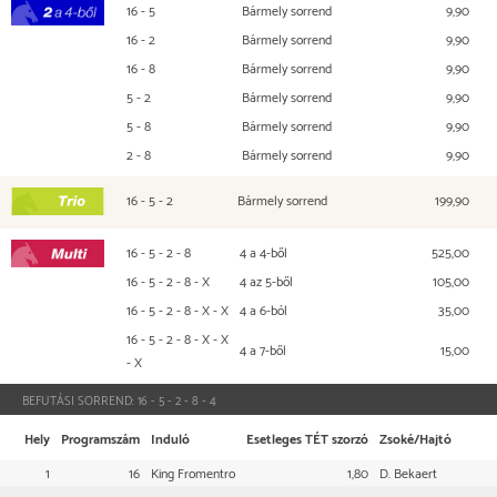
16 - 5
Bármely sorrend
9,90
2 a 4-ből
16 - 2
Bármely sorrend
9,90
16 - 8
Bármely sorrend
9,90
5 - 2
Bármely sorrend
9,90
5 - 8
Bármely sorrend
9,90
2 - 8
Bármely sorrend
9,90
16 - 5 - 2
Bármely sorrend
199,90
TRIO
16 - 5 - 2 - 8
4 a 4-ből
525,00
Multi
16 - 5 - 2 - 8 - X
4 az 5-ből
105,00
16 - 5 - 2 - 8 - X - X
4 a 6-ból
35,00
16 - 5 - 2 - 8 - X - X
4 a 7-ből
15,00
- X
BEFUTÁSI SORREND:
16 - 5 - 2 - 8 - 4
Hely
Programszám
Induló
Esetleges TÉT szorzó
Zsoké/Hajtó
1
16
King Fromentro
1,80
D. Bekaert