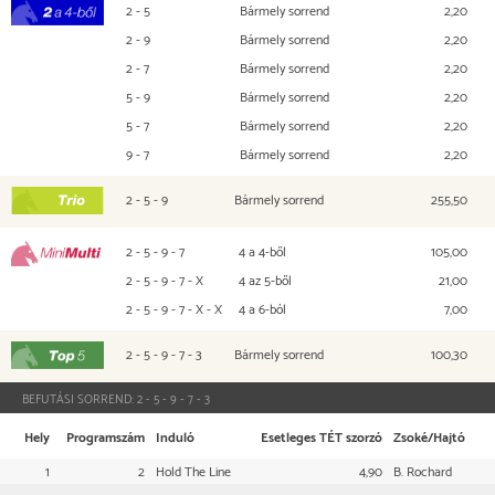
2 - 5
Bármely sorrend
2,20
2 a 4-ből
2 - 9
Bármely sorrend
2,20
2 - 7
Bármely sorrend
2,20
5 - 9
Bármely sorrend
2,20
5 - 7
Bármely sorrend
2,20
9 - 7
Bármely sorrend
2,20
2 - 5 - 9
Bármely sorrend
255,50
TRIO
2 - 5 - 9 - 7
4 a 4-ből
105,00
Mini Multi
2 - 5 - 9 - 7 - X
4 az 5-ből
21,00
2 - 5 - 9 - 7 - X - X
4 a 6-ból
7,00
2 - 5 - 9 - 7 - 3
Bármely sorrend
100,30
Top 5
BEFUTÁSI SORREND:
2 - 5 - 9 - 7 - 3
Hely
Programszám
Induló
Esetleges TÉT szorzó
Zsoké/Hajtó
1
2
Hold The Line
4,90
B. Rochard