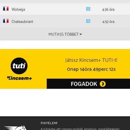
Wolvega
4:36 óra
Chateaubriant
4:52 óra
MUTASS TÖBBET
Játssz Kincsem+ TUTI-t!
0nap 14óra 49perc 12s
FIGYELEM!
A túlzásba vitt szerencsejáték ártalmas, mentálhigiénés