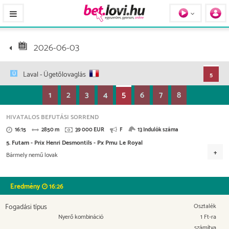
Pferde / Personen
2026-06-03
Laval
- Ügetőlovaglás
5
1
2
3
4
5
6
7
8
HIVATALOS BEFUTÁSI SORREND
16:15
2850 m
39 000 EUR
F
13 Indulók száma
5. Futam - Prix Henri Desmontils - Px Pmu Le Royal
Bármely nemű lovak
Versenydíj
17.550 EUR
9.750 EUR
5.460 EUR
3.120 EUR
Eredmény
16:26
1.950 EUR
780 EUR
390 EUR
Fogadási típus
Osztalék
Nyerő kombináció
1 Ft-ra
számítva