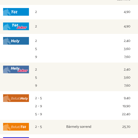
2
4,90
Tét
2
4,90
Tét Joker
2
2,40
Hely
5
3,60
9
7,60
2
2,40
Hely Joker
5
3,60
9
7,60
2 - 5
9,40
Befutó Hely
2 - 9
19,90
5 - 9
22,40
2 - 5
Bármely sorrend
25,70
Befutó Tét