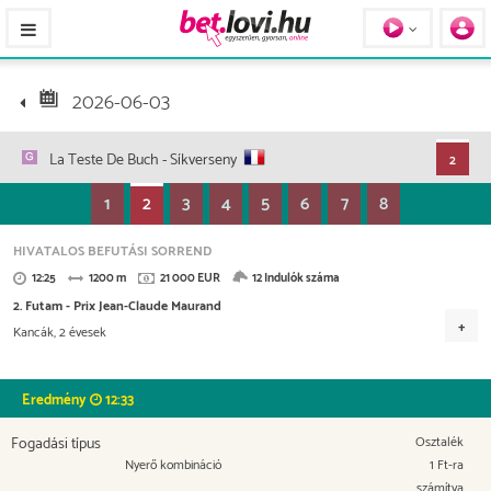
Pferde / Personen
2026-06-03
La Teste De Buch
- Síkverseny
2
1
2
3
4
5
6
7
8
HIVATALOS BEFUTÁSI SORREND
12:25
1200 m
21 000 EUR
12 Indulók száma
2. Futam - Prix Jean-Claude Maurand
Kancák, 2 évesek
Versenydíj
10.500 EUR
3.990 EUR
2.940 EUR
1.890 EUR
Eredmény
12:33
840 EUR
Fogadási típus
Osztalék
Nyerő kombináció
1 Ft-ra
számítva