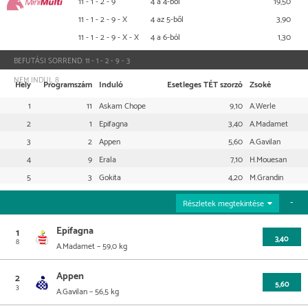
11 - 1 - 2 - 9
4 a 4-ből
19,50
Mini Multi
11 - 1 - 2 - 9 - X
4 az 5-ből
3,90
11 - 1 - 2 - 9 - X - X
4 a 6-ból
1,30
BEFUTÁSI SORREND:
11 - 1 - 2 - 9 - 3
NEM INDUL
8
Hely
Programszám
Induló
Esetleges TÉT szorzó
Zsoké
1
11
Askam Chope
9,10
A.Werle
2
1
Epifagna
3,40
A.Madamet
3
2
Appen
5,60
A.Gavilan
4
9
Erala
7,10
H.Mouesan
5
3
Gokita
4,20
M.Grandin
Részletek megtekintése
Epifagna
1
3,40
8
A.Madamet
– 59,0 kg
Az utolsó 5 futam
Info & származás
Appen
2
5,60
3
A.Gavilan
– 56,5 kg
Dátum
Helyezés
Pálya
Táv
Összdíjazás
Esetleges
Zsoké