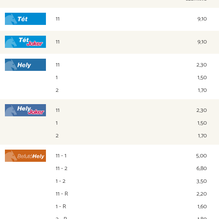
11
9,10
Tét
11
9,10
Tét Joker
11
2,30
Hely
1
1,50
2
1,70
11
2,30
Hely Joker
1
1,50
2
1,70
11 - 1
5,00
Befutó Hely
11 - 2
6,80
1 - 2
3,50
11 - R
2,20
1 - R
1,60
2 - R
1,80