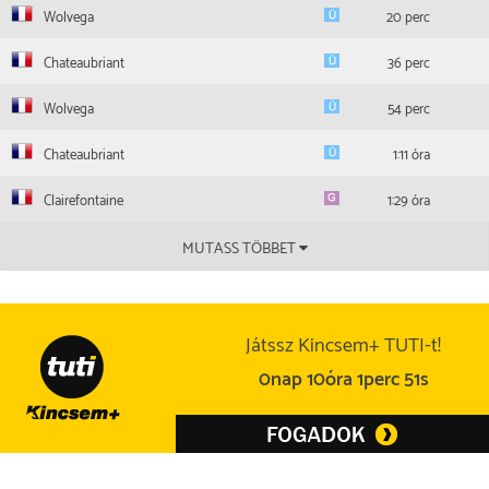
Wolvega
20 perc
Chateaubriant
36 perc
Wolvega
54 perc
Chateaubriant
1:11 óra
Clairefontaine
1:29 óra
MUTASS TÖBBET
Játssz Kincsem+ TUTI-t!
0nap 10óra 1perc 50s