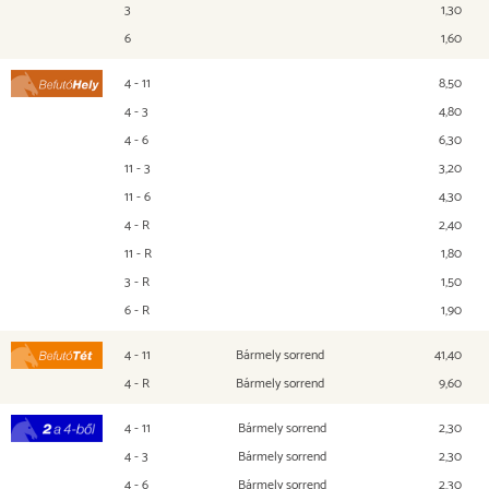
3
1,30
6
1,60
4 - 11
8,50
Befutó Hely
4 - 3
4,80
4 - 6
6,30
11 - 3
3,20
11 - 6
4,30
4 - R
2,40
11 - R
1,80
3 - R
1,50
6 - R
1,90
4 - 11
Bármely sorrend
41,40
Befutó Tét
4 - R
Bármely sorrend
9,60
4 - 11
Bármely sorrend
2,30
2 a 4-ből
4 - 3
Bármely sorrend
2,30
4 - 6
Bármely sorrend
2,30