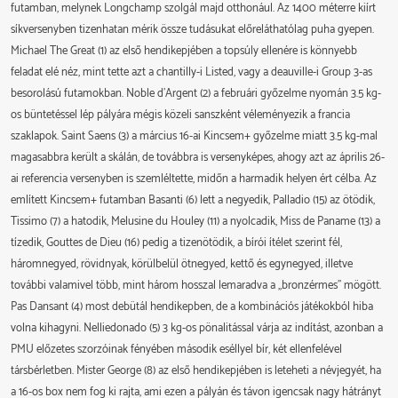
F.Valle Skar
58,3
futamban, melynek Longchamp szolgál majd otthonául. Az 1400 méterre kiírt
2026.04.26
1.
Nancy
19 200
R.Thomas
5,9
R.Thomas
2026.03.31
2.
Fontainebleau
1200 m
24 700
G.Trolley De Prevaux
6,2
síkversenyben tizenhatan mérik össze tudásukat előreláthatólag puha gyepen.
2026.05.21
11.
Parislongchamp
52 800
F.Valle Skar
54,9
2026.04.04
2.
Nancy
19 200
Michael The Great (1) az első hendikepjében a topsúly ellenére is könnyebb
7,2
A.Hamelin
2026.03.13
2.
Fontainebleau
1200 m
24 700
C.Lecoeuvre
19,0
feladat elé néz, mint tette azt a chantilly-i Listed, vagy a deauville-i Group 3-as
2026.04.26
15.
Parislongchamp
52 800
F.Valle Skar
19,1
besorolású futamokban. Noble d'Argent (2) a februári győzelme nyomán 3.5 kg-
R.Thomas
2026.01.29
9.
Deauville
1300 m
24 700
10,0
os büntetéssel lép pályára mégis közeli sanszként véleményezik a francia
2026.04.02
4.
Chantilly
24 000
F.Valle Skar
6,3
szaklapok. Saint Saens (3) a március 16-ai Kincsem+ győzelme miatt 3.5 kg-mal
R.Thomas
magasabbra került a skálán, de továbbra is versenyképes, ahogy azt az április 26-
2026.03.06
1.
Fontainebleau
24 000
16,0
ai referencia versenyben is szemléltette, midőn a harmadik helyen ért célba. Az
R.Thomas
említett Kincsem+ futamban Basanti (6) lett a negyedik, Palladio (15) az ötödik,
Tissimo (7) a hatodik, Melusine du Houley (11) a nyolcadik, Miss de Paname (13) a
tízedik, Gouttes de Dieu (16) pedig a tizenötödik, a bírói ítélet szerint fél,
háromnegyed, rövidnyak, körülbelül ötnegyed, kettő és egynegyed, illetve
további valamivel több, mint három hosszal lemaradva a „bronzérmes” mögött.
Pas Dansant (4) most debütál hendikepben, de a kombinációs játékokból hiba
volna kihagyni. Nelliedonado (5) 3 kg-os pönalitással várja az indítást, azonban a
PMU előzetes szorzóinak fényében második eséllyel bír, két ellenfelével
társbérletben. Mister George (8) az első hendikepjében is leteheti a névjegyét, ha
a 16-os box nem fog ki rajta, ami ezen a pályán és távon igencsak nagy hátrányt