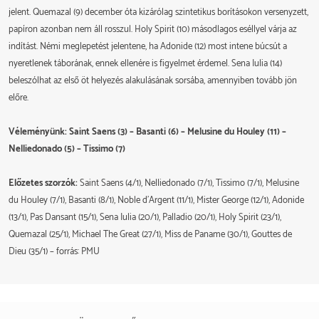
jelent. Quemazal (9) december óta kizárólag szintetikus borításokon versenyzett,
papíron azonban nem áll rosszul. Holy Spirit (10) másodlagos eséllyel várja az
indítást. Némi meglepetést jelentene, ha Adonide (12) most intene búcsút a
nyeretlenek táborának, ennek ellenére is figyelmet érdemel. Sena Iulia (14)
beleszólhat az első öt helyezés alakulásának sorsába, amennyiben tovább jön
előre.
Véleményünk: Saint Saens (3) – Basanti (6) – Melusine du Houley (11) –
Nelliedonado (5) – Tissimo (7)
Előzetes szorzók:
Saint Saens (4/1), Nelliedonado (7/1), Tissimo (7/1), Melusine
du Houley (7/1), Basanti (8/1), Noble d'Argent (11/1), Mister George (12/1), Adonide
(13/1), Pas Dansant (15/1), Sena Iulia (20/1), Palladio (20/1), Holy Spirit (23/1),
Quemazal (25/1), Michael The Great (27/1), Miss de Paname (30/1), Gouttes de
Dieu (35/1) – forrás: PMU