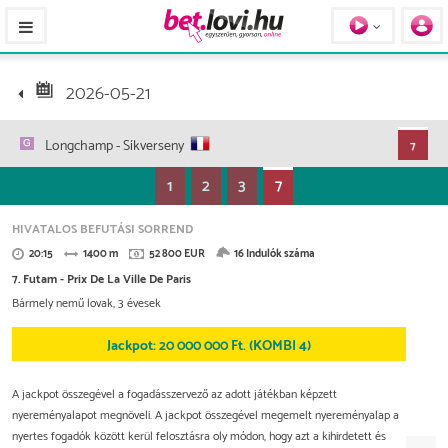
Pferde / Personen
2026-05-21
Longchamp
- Síkverseny
7
1
2
3
7
HIVATALOS BEFUTÁSI SORREND
20:15
1400 m
52 800 EUR
16 Indulók száma
7. Futam - Prix De La Ville De Paris
Bármely nemű lovak, 3 évesek
Jackpot: 20 000 000 Ft. (KOMBI 4)
A jackpot összegével a fogadásszervező az adott játékban képzett
nyereményalapot megnöveli. A jackpot összegével megemelt nyereményalap a
nyertes fogadók között kerül felosztásra oly módon, hogy azt a kihirdetett és