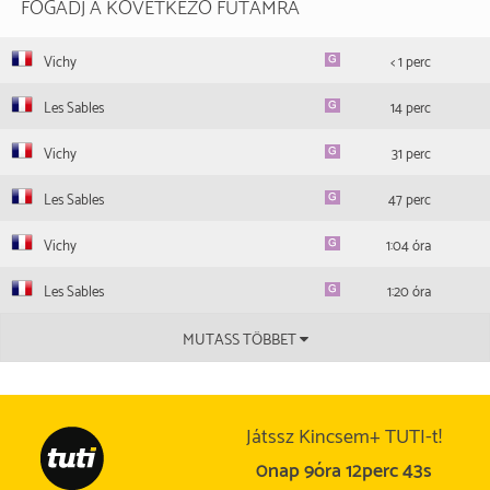
FOGADJ A KÖVETKEZŐ FUTAMRA
Vichy
< 1 perc
Les Sables
14 perc
Vichy
31 perc
Les Sables
47 perc
Vichy
1:04 óra
Les Sables
1:20 óra
MUTASS TÖBBET
Játssz Kincsem+ TUTI-t!
0nap 9óra 12perc 43s