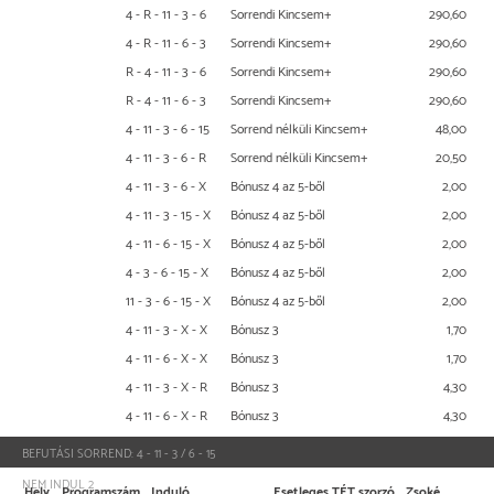
4 - R - 11 - 3 - 6
Sorrendi Kincsem+
290,60
4 - R - 11 - 6 - 3
Sorrendi Kincsem+
290,60
R - 4 - 11 - 3 - 6
Sorrendi Kincsem+
290,60
R - 4 - 11 - 6 - 3
Sorrendi Kincsem+
290,60
4 - 11 - 3 - 6 - 15
Sorrend nélküli Kincsem+
48,00
4 - 11 - 3 - 6 - R
Sorrend nélküli Kincsem+
20,50
4 - 11 - 3 - 6 - X
Bónusz 4 az 5-ből
2,00
4 - 11 - 3 - 15 - X
Bónusz 4 az 5-ből
2,00
4 - 11 - 6 - 15 - X
Bónusz 4 az 5-ből
2,00
4 - 3 - 6 - 15 - X
Bónusz 4 az 5-ből
2,00
11 - 3 - 6 - 15 - X
Bónusz 4 az 5-ből
2,00
4 - 11 - 3 - X - X
Bónusz 3
1,70
4 - 11 - 6 - X - X
Bónusz 3
1,70
4 - 11 - 3 - X - R
Bónusz 3
4,30
4 - 11 - 6 - X - R
Bónusz 3
4,30
BEFUTÁSI SORREND:
4 - 11 - 3 / 6 - 15
NEM INDUL
2
Hely
Programszám
Induló
Esetleges TÉT szorzó
Zsoké