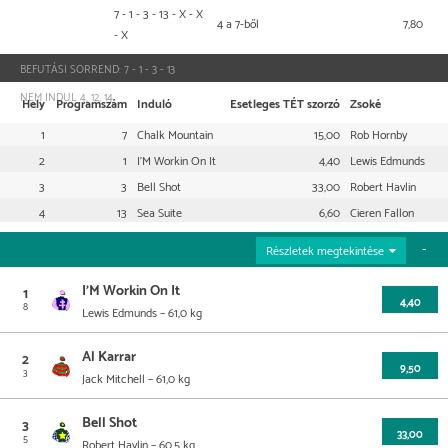
7 - 1 - 3 - 13 - X - X
4 a 7-ből
7,80
- X
BEFUTÁSI SORREND:
7 - 1 - 3 - 13
NEM INDUL
4, 12, 14
Hely
Programszám
Induló
Esetleges TÉT szorzó
Zsoké
1
7
Chalk Mountain
15,00
Rob Hornby
2
1
I'M Workin On It
4,40
Lewis Edmunds
3
3
Bell Shot
33,00
Robert Havlin
4
13
Sea Suite
6,60
Cieren Fallon
Részletek megtekintése
I'M Workin On It
1
4,40
8
Lewis Edmunds
– 61,0 kg
Az utolsó 5 futam
Info & származás
Al Karrar
2
9,50
3
Jack Mitchell
– 61,0 kg
Dátum
Helyezés
Pálya
Táv
Összdíjazás
Esetleges
Zsoké
szorzó
Az utolsó 5 futam
Info & származás
Bell Shot
3
2026.05.06
1.
Kempton Park
1400 m
13 202
33,00
-
5
Robert Havlin
– 60,5 kg