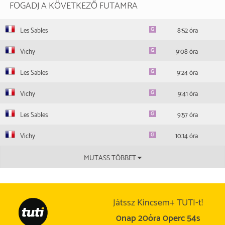
-
FOGADJ A KÖVETKEZŐ FUTAMRA
Finley Marsh
2025.10.31
9.
Newmarket
1600 m
11 002
Joe Fanning
-
2026.02.25
5.
Kempton Park
1400 m
17 602
Pat Cosgrave
9,6
Les Sables
8:52 óra
Tyler Heard
2025.10.14
10.
Lingfield Park
1600 m
11 002
-
2026.01.21
2.
Lingfield Park
1400 m
10 452
Pat Cosgrave
-
Vichy
9:08 óra
Finley Marsh
2025.12.18
12.
Chelmsford City
1400 m
13 202
-
Les Sables
9:24 óra
Finley Marsh
Vichy
9:41 óra
Les Sables
9:57 óra
Vichy
10:14 óra
MUTASS TÖBBET
Játssz Kincsem+ TUTI-t!
0nap 20óra 0perc 53s