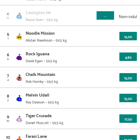
Dátum
Helyezés
Pálya
Táv
Összdíjazás
Lewis Edmunds
Esetleges
Zsoké
szorzó
Az utolsó 5 futam
Info & származás
2026.03.28
4.
Kempton Park
1400 m
17 602
-
Lexington Jet
4
Nem indul
2025.12.08
6.
Wolverhampton
1200 m
16 722
-
Lewis Edmunds
-
12
Rossa Ryan
– 59,5 kg
Dátum
Helyezés
Pálya
Táv
Összdíjazás
Jack Mitchell
Esetleges
2026.03.04
4.
Kempton Park
1600 m
13 202
5,2
Zsoké
szorzó
Az utolsó 5 futam
Info & származás
2025.09.18
3.
Yarmouth
1200 m
20 243
Robert Havlin
-
Noodle Mission
5
2026.05.06
6.
Chester
1400 m
27 503
15,00
Jack Mitchell
-
2026.02.04
1
1.
Kempton Park
1400 m
13 202
-
Alistair Rawlinson
– 59,5 kg
Dátum
Helyezés
Pálya
Táv
Összdíjazás
Harry Davies
Esetleges
2022.08.29
4.
Ripon
1200 m
44 005
Lewis Edmunds
-
Zsoké
szorzó
Az utolsó 5 futam
Info & származás
2026.04.25
9.
Southwell
1400 m
11 882
Luke Morris
-
2026.01.19
Rock Iguana
1.
Kempton Park
1400 m
8 801
6
-
2026.04.07
10.
Southwell
1600 m
33 004
4,80
Robert Havlin
9,0
2022.07.28
6
2.
Goodwood
1200 m
165 018
Lewis Edmunds
7,6
David Egan
– 59,5 kg
Dátum
Helyezés
Pálya
Táv
Összdíjazás
Jack Callan
Esetleges
2026.01.21
7.
Lingfield Park
1400 m
10 452
Jack Mitchell
-
Zsoké
szorzó
Az utolsó 5 futam
Info & származás
2026.03.12
1.
Chelmsford City
1600 m
11 002
Robert Havlin
-
2022.06.20
Chalk Mountain
1.
Windsor
1200 m
8 581
7
-
2026.06.01
10.
Newbury
1600 m
15 402
15,00
Rossa Ryan
-
2026.01.01
4
1.
Southwell
1200 m
33 004
Luke Morris
-
Rob Hornby
– 59,5 kg
Dátum
Helyezés
Pálya
Táv
Összdíjazás
Alistair Rawlinson
Esetleges
2026.02.12
7.
Lingfield Park
1600 m
10 452
Harry Davies
-
Zsoké
szorzó
Az utolsó 5 futam
Info & származás
2026.05.20
10.
Kempton Park
1400 m
13 202
Conor Whiteley
15,0
2025.12.18
Melvin Udall
4.
Chelmsford City
1400 m
13 202
8
-
2026.04.25
2.
Southwell
1400 m
11 882
15,00
Alistair Rawlinson
-
2026.01.29
2
1.
Chelmsford City
1600 m
9 352
Robert Havlin
-
Ray Dawson
– 59,5 kg
Dátum
Helyezés
Pálya
Táv
Összdíjazás
Rowan Scott
Esetleges
2025.10.14
15.
Leicester
1400 m
18 703
Conor Whiteley
-
Zsoké
szorzó
Az utolsó 5 futam
Info & származás
2025.11.24
6.
Wolverhampton
1400 m
10 452
Georgia Dobie
-
2026.01.15
Tiger Crusade
1.
Chelmsford City
1600 m
8 251
9
-
2025.09.24
1.
Kempton Park
1400 m
13 202
17,00
David Egan
5,7
2025.09.24
10
4.
Kempton Park
1400 m
13 202
Hollie Doyle
42,0
Daniel Muscutt
– 59,5 kg
Dátum
Helyezés
Pálya
Táv
Összdíjazás
Neil Callan
Esetleges
2025.10.02
11.
Salisbury
1200 m
12 377
Georgia Dobie
-
Zsoké
szorzó
Az utolsó 5 futam
Info & származás
2025.09.21
7.
Southwell
1600 m
27 503
David Egan
-
2025.08.28
Farasi Lane
12.
Southwell
1400 m
38 505
10
-
2026.04.18
9.
Thirsk
1400 m
11 002
10,00