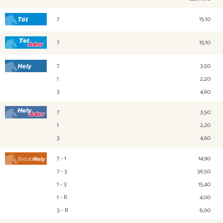
7
15,10
Tét
7
15,10
Tét Joker
7
3,50
Hely
1
2,20
3
4,60
7
3,50
Hely Joker
1
2,20
3
4,60
7 - 1
14,90
Befutó Hely
7 - 3
36,50
1 - 3
15,40
1 - R
4,00
3 - R
6,00