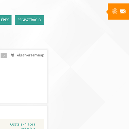
LÉPEK
REGISZTRÁCIÓ
Üzenetek
8
Teljes versenynap
ttem a jelszavamat
Osztalék 1 Ft-ra