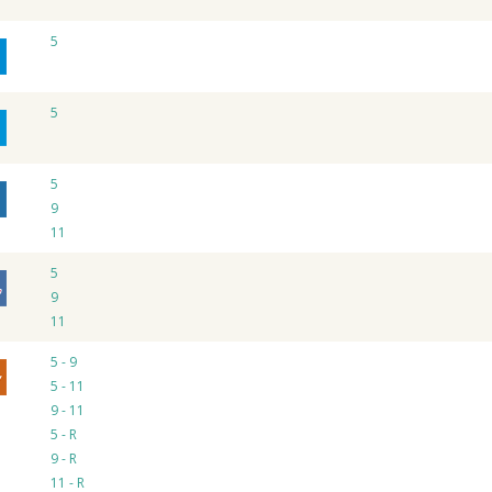
5
5
5
9
11
5
9
11
5 - 9
5 - 11
9 - 11
5 - R
9 - R
11 - R