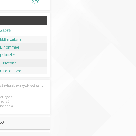
2,70
Zsoké
M.Barzalona
L.Plommee
J.Claudic
T.Piccone
C.Lecoeuvre
Részletek megtekintése
setleges
szorzó
ndencia
60