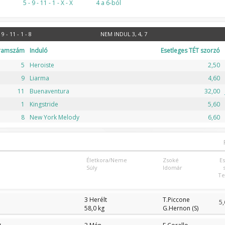
5 - 9 - 11 - 1 - X - X
4 a 6-ból
 9 - 11 - 1 - 8
NEM INDUL
3, 4, 7
ramszám
Induló
Esetleges TÉT szorzó
5
Heroiste
2,50
9
Liarma
4,60
11
Buenaventura
32,00
1
Kingstride
5,60
8
New York Melody
6,60
Életkora/Neme
Zsoké
E
Súly
Idomár
Te
3 Herélt
T.Piccone
5,
58,0 kg
G.Hernon (S)