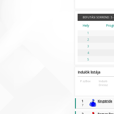
Deauville
4:41 óra
6. Futam | Síkverseny
Le Lion D'Angers
4:58 óra
2. Futam | Síkverseny
BEFUTÁSI SORREND:
5 -
Deauville
5:16 óra
Hely
Prog
7. Futam | Síkverseny
1
Le Lion D'Angers
5:33 óra
2
3. Futam | Síkverseny
3
Deauville
5:51 óra
8. Futam | Síkverseny
4
Le Lion D'Angers
6:08 óra
5
4. Futam | Síkverseny
Monchengladbach
6:24 óra
Indulók listája
3. Futam | Ügető
P.szBox
Induló
Le Lion D'Angers
6:40 óra
Dressz
5. Futam | Síkverseny
Monchengladbach
6:56 óra
4. Futam | Ügető
1
Kingstride
7
Le Lion D'Angers
7:12 óra
6. Futam | Síkverseny