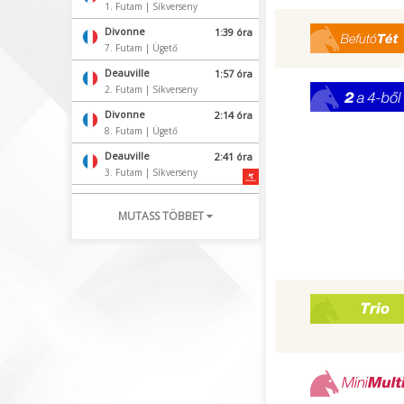
1. Futam | Síkverseny
Befutó Tét
Divonne
1:39 óra
7. Futam | Ügető
Deauville
1:57 óra
2 a 4-ből
2. Futam | Síkverseny
Divonne
2:14 óra
8. Futam | Ügető
Deauville
2:41 óra
3. Futam | Síkverseny
Hoppegarten
3:06 óra
8. Futam | Síkverseny
MUTASS TÖBBET
Deauville
3:31 óra
4. Futam | Síkverseny
La Gacilly
3:48 óra
4. Futam | Ügető
TRIO
Deauville
4:06 óra
5. Futam | Síkverseny
Le Lion D'Angers
4:23 óra
Mini Multi
1. Futam | Síkverseny