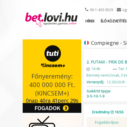
06-1-433-0529
ug
HÍREK
ÉLŐ KÖZVETÍTÉS
Compiegne - Sí
2. FUTAM - PRIX DE
16:46
Táv: 
Főnyeremény:
Bármely nemű lovak, 3 é
Versenydíj:
- 12.350 EUR -
400 000 000 Ft.
(KINCSEM+)
Szakértő tippje:
3-5-10-1-9
0nap 4óra 41perc 28s
Eredmény
16:56
Fogadási típus