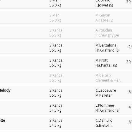
y
3 Mén
E.Corallo
50,
58,0 kg
F.Jolivet (S)
3 Mén
M.Guyon
58,0 kg
A.Fabre (S)
3 Kanca
A.Pouchin
56,5 kg
P.Chevigny De
3 Kanca
M.Barzalona
2,
56,5 kg
Fh.Graffard (S)
3 Kanca
M.Protti
30,
56,5 kg
Ha.Pantall (S)
3 Kanca
M.Calbrix
56,5 kg
Clement & Hermans (S)
Melody
3 Kanca
C.Lecoeuvre
6,
56,5 kg
M.Pelletan
3 Kanca
L.Plommee
4,
54,5 kg
Fh.Graffard (S)
tte
3 Kanca
C.Demuro
6,
54,5 kg
G.Bietolini