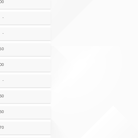
00
-
-
50
00
-
60
60
70