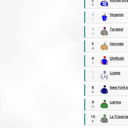
2
Roman Bo
Monchengladbach
7:28 óra
3
5. Futam | Ügető
3
Vegamix
Le Lion D'Angers
7:44 óra
5
7. Futam | Síkverseny
4
Tarateel
Monchengladbach
8:00 óra
10
6. Futam | Ügető
Le Lion D'Angers
8:16 óra
5
Heroiste
4
8. Futam | Síkverseny
6
Dhiffushi
1
7
Lizette
2
8
New York 
9
9
Liarma
11
10
La Traverse
8