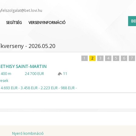
yfelszolgalat@bet.lovi.hu
BE
SEGÍTSÉG
VERSENYINFORMÁCIÓ
HOL KEZDJEM?
VERSENYNAPTÁR
AKTUÁLIS AKCIÓK
INDULÓK LISTÁJA
kverseny - 2026.05.20
SEGÉDLET
LEJELENTETTEK LISTÁJA
KAPCSOLAT
ZSOKÉ/HAJTÓ VÁLTOZÁS
1
2
3
4
5
6
7
 BETHISY SAINT-MARTIN
GYAKORI KÉRDÉSEK
1400 m
24 700 EUR
11
Elfelejte
ÉLŐ KÖZVETÍTÉS
vesek
LOVISULI
 4.693 EUR - 3.458 EUR - 2.223 EUR - 988 EUR -
HÍRLEVÉL
DOKUMENTUMOK
Nyerő kombináció