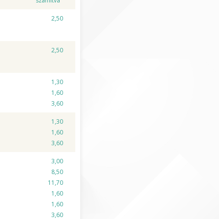
számítva
2,50
2,50
1,30
1,60
3,60
1,30
1,60
3,60
3,00
8,50
11,70
1,60
1,60
3,60