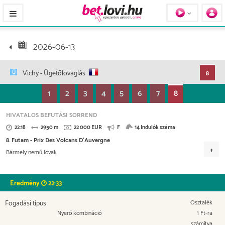
Pferde / Personen
2026-06-13
Vichy
- Ügetőlovaglás
8
1
2
3
4
5
6
7
8
HIVATALOS BEFUTÁSI SORREND
22:18
2950 m
22 000 EUR
F
14 Indulók száma
8. Futam - Prix Des Volcans D'Auvergne
Bármely nemű lovak
Versenydíj
9.900 EUR
5.500 EUR
3.080 EUR
1.760 EUR
Eredmény
22:33
1.100 EUR
440 EUR
220 EUR
Fogadási típus
Osztalék
Nyerő kombináció
1 Ft-ra
számítva