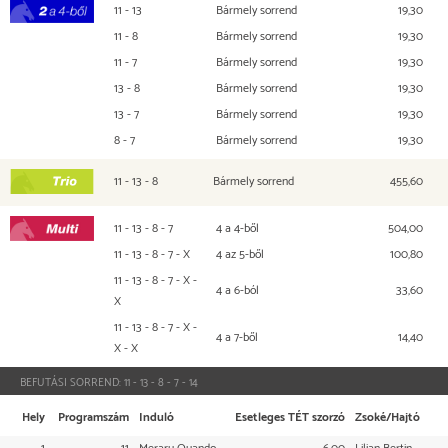
11 - 13
Bármely sorrend
19,30
2 a 4-ből
11 - 8
Bármely sorrend
19,30
11 - 7
Bármely sorrend
19,30
13 - 8
Bármely sorrend
19,30
13 - 7
Bármely sorrend
19,30
8 - 7
Bármely sorrend
19,30
11 - 13 - 8
Bármely sorrend
455,60
TRIO
11 - 13 - 8 - 7
4 a 4-ből
504,00
Multi
11 - 13 - 8 - 7 - X
4 az 5-ből
100,80
11 - 13 - 8 - 7 - X -
4 a 6-ból
33,60
X
11 - 13 - 8 - 7 - X -
4 a 7-ből
14,40
X - X
BEFUTÁSI SORREND:
11 - 13 - 8 - 7 - 14
Hely
Programszám
Induló
Esetleges TÉT szorzó
Zsoké/Hajtó
1
11
Meraru Quando
6,00
Lilian Bertin