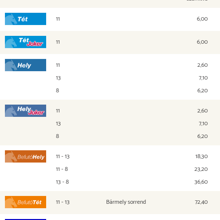
11
6,00
Tét
11
6,00
Tét Joker
11
2,60
Hely
13
7,10
8
6,20
11
2,60
Hely Joker
13
7,10
8
6,20
11 - 13
18,30
Befutó Hely
11 - 8
23,20
13 - 8
36,60
11 - 13
Bármely sorrend
72,40
Befutó Tét