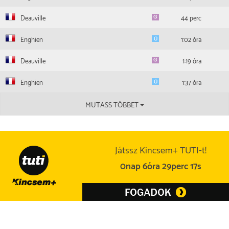
2026.03.30
AI
Caen
2450 m
21 000
30,6
Deauville
44 perc
Mme T. Mathias-Maisonnette
Enghien
1:02 óra
Deauville
1:19 óra
Enghien
1:37 óra
MUTASS TÖBBET
Játssz Kincsem+ TUTI-t!
0nap 6óra 29perc 16s