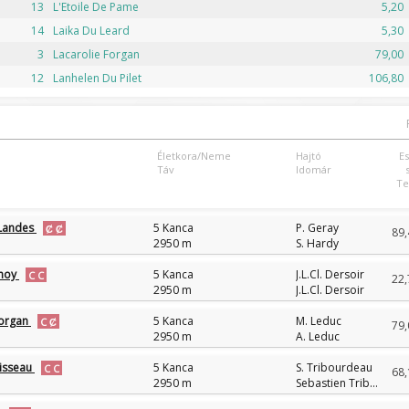
13
L'Etoile De Pame
5,20
14
Laika Du Leard
5,30
3
Lacarolie Forgan
79,00
12
Lanhelen Du Pilet
106,80
Életkora/Neme
Hajtó
E
Táv
Idomár
Te
 Landes
5 Kanca
P. Geray
89,
2950 m
S. Hardy
anoy
5 Kanca
J.L.Cl. Dersoir
22,
2950 m
J.L.Cl. Dersoir
Forgan
5 Kanca
M. Leduc
79,
2950 m
A. Leduc
isseau
5 Kanca
S. Tribourdeau
68,
2950 m
Sebastien Tribourdeau