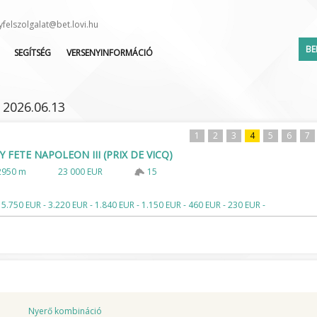
yfelszolgalat@bet.lovi.hu
BE
SEGÍTSÉG
VERSENYINFORMÁCIÓ
HOL KEZDJEM?
VERSENYNAPTÁR
AKTUÁLIS AKCIÓK
INDULÓK LISTÁJA
 2026.06.13
SEGÉDLET
LEJELENTETTEK LISTÁJA
KAPCSOLAT
ZSOKÉ/HAJTÓ VÁLTOZÁS
1
2
3
4
5
6
7
HY FETE NAPOLEON III (PRIX DE VICQ)
GYAKORI KÉRDÉSEK
2950 m
23 000 EUR
15
Elfelejte
ÉLŐ KÖZVETÍTÉS
LOVISULI
 5.750 EUR - 3.220 EUR - 1.840 EUR - 1.150 EUR - 460 EUR - 230 EUR -
HÍRLEVÉL
DOKUMENTUMOK
Nyerő kombináció