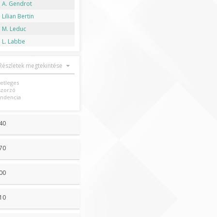
A. Gendrot
Lilian Bertin
M. Leduc
L. Labbe
Részletek megtekintése
setleges
szorzó
ndencia
40
70
00
10