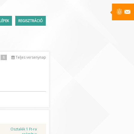
LÉPEK
REGISZTRÁCIÓ
Üzenetek
8
Teljes versenynap
ttem a jelszavamat
Osztalék 1 Ft-ra