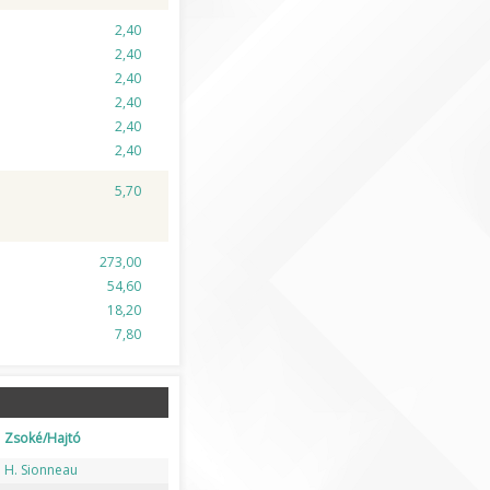
2,40
2,40
2,40
2,40
2,40
2,40
5,70
273,00
54,60
18,20
7,80
Zsoké/Hajtó
H. Sionneau