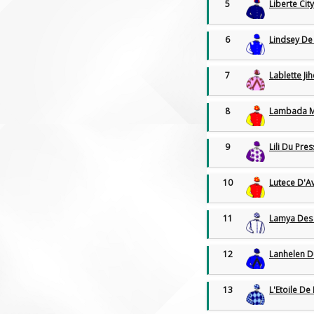
5
Liberte Cit
Deauville
7:19 óra
8. Futam | Síkverseny
6
Lindsey De
Enghien
7:40 óra
6. Futam | Ügető
Deauville
8:01 óra
7
Lablette J
9. Futam | Síkverseny
Enghien
8:17 óra
8
Lambada 
7. Futam | Ügetőlovaglás
Enghien
8:44 óra
9
Lili Du Pre
8. Futam | Ügető
10
Lutece D'A
11
Lamya Des
12
Lanhelen D
13
L'Etoile D