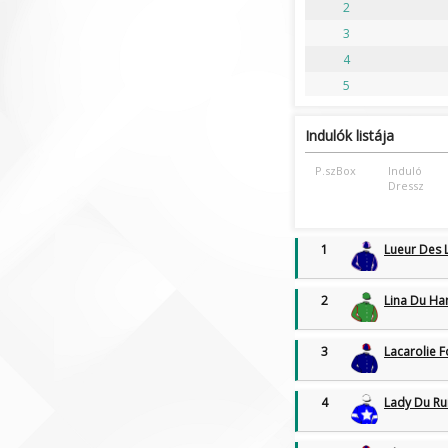
Deauville
4:24 óra
2
3. Futam | Síkverseny
3
Enghien
4:42 óra
4
1. Futam | Ügető
5
Deauville
4:59 óra
4. Futam | Síkverseny
Indulók listája
Enghien
5:17 óra
2. Futam | Ügető
P.szBox
Induló
Deauville
Dressz
5:34 óra
5. Futam | Síkverseny
Enghien
5:52 óra
1
Lueur Des
3. Futam | Ügető
Deauville
6:09 óra
6. Futam | Síkverseny
2
Lina Du H
Enghien
6:27 óra
4. Futam | Ügető
3
Lacarolie 
Deauville
6:44 óra
7. Futam | Síkverseny
4
Lady Du Ru
Enghien
7:02 óra
5. Futam | Ügető