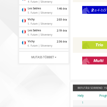
4. Futam | Síkverseny
2 a 4-ből
Les Sables
1:46 óra
5. Futam | Síkverseny
Vichy
2:03 óra
5. Futam | Síkverseny
Les Sables
2:19 óra
6. Futam | Síkverseny
Vichy
2:36 óra
TRIO
6. Futam | Síkverseny
Les Sables
2:52 óra
7. Futam | Síkverseny
MUTASS TÖBBET
Multi
Deauville
3:07 óra
1. Futam | Síkverseny
Vichy
3:24 óra
7. Futam | Síkverseny
Deauville
3:42 óra
BEFUTÁSI SORREND:
15 
2. Futam | Síkverseny
Hely
Prog
Vichy
4:03 óra
8. Futam | Síkverseny
1