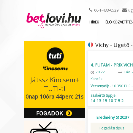
06-1-433-0529
ug
HÍREK
ÉLŐ KÖZVETÍTÉS
Vichy - Ügető -
4. FUTAM - PRIX VIC
20:22
Táv: 
Játssz Kincsem+
Kancák
Versenydíj:
- 10.350 EUR -
TUTI-t!
0nap 10óra 44perc 20s
Szakértő tippje:
14-13-15-10-7-5-2
Eredmény
20:37
Fogadási típus