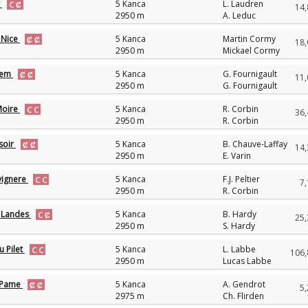
y
5 Kanca
L. Laudren
14,
2950 m
A. Leduc
 Nice
5 Kanca
Martin Cormy
18,
2950 m
Mickael Cormy
ihem
5 Kanca
G. Fournigault
11,
2950 m
G. Fournigault
Moire
5 Kanca
R. Corbin
36,
2950 m
R. Corbin
ssoir
5 Kanca
B. Chauve-Laffay
14,
2950 m
E. Varin
vignere
5 Kanca
F.J. Peltier
7,
2950 m
R. Corbin
 Landes
5 Kanca
B. Hardy
25,
2950 m
S. Hardy
u Pilet
5 Kanca
L. Labbe
106,
2950 m
Lucas Labbe
e Pame
5 Kanca
A. Gendrot
5,
2975 m
Ch. Flirden