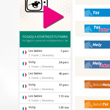
Tét
Tét Joker
FOGADJ A KÖVETKEZŐ FUTAMRA
Ha fogadni szeretnél előbbjelenkezz be!
Hely
Les Sables
7 perc
2. Futam | Síkverseny
Vichy
24 perc
Hely Joker
2. Futam | Síkverseny
Les Sables
40 perc
3. Futam | Síkverseny
Befutó Hely
Vichy
57 perc
3. Futam | Síkverseny
Les Sables
1:13 óra
4. Futam | Síkverseny
Befutó Tét
Vichy
1:30 óra