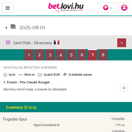
Pferde / Personen
2025-08-01
Saint Malo
- Síkverseny
7
1
2
3
4
5
6
7
8
HIVATALOS BEFUTÁSI SORREND
15:10
1800 m
14 400 EUR
12 Indulók száma
7. Futam - Prix Claude Rouget
Bármely nemű lovak, 4 évesek és idősebbek
Versenydíj
7.200 EUR
2.736 EUR
2.016 EUR
1.152 EUR
Eredmény
15:23
576 EUR
Fogadási típus
Osztalék
Nyerő kombináció
1 Ft-ra
számítva