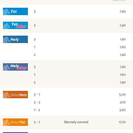
3
7,40
Tét
3
7,40
Tét Joker
3
1,90
Hely
7
1,60
2
1,40
3
1,90
Hely Joker
7
1,60
2
1,40
3 - 7
5,00
Befutó Hely
3 - 2
4,10
7 - 2
3,60
3 - 7
Bármely sorrend
17,70
Befutó Tét