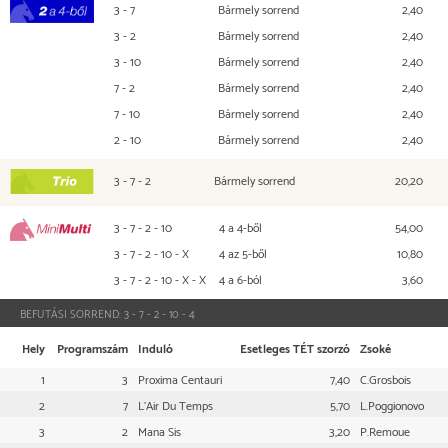
3 - 7
Bármely sorrend
2,40
2 a 4-ből
3 - 2
Bármely sorrend
2,40
3 - 10
Bármely sorrend
2,40
7 - 2
Bármely sorrend
2,40
7 - 10
Bármely sorrend
2,40
2 - 10
Bármely sorrend
2,40
3 - 7 - 2
Bármely sorrend
20,20
TRIO
3 - 7 - 2 - 10
4 a 4-ből
54,00
Mini Multi
3 - 7 - 2 - 10 - X
4 az 5-ből
10,80
3 - 7 - 2 - 10 - X - X
4 a 6-ból
3,60
BEFUTÁSI SORREND:
3 - 7 - 2 - 10 - 4
Hely
Programszám
Induló
Esetleges TÉT szorzó
Zsoké
1
3
Proxima Centauri
7,40
C.Grosbois
2
7
L'Air Du Temps
5,70
L.Poggionovo
3
2
Mana Sis
3,20
P.Remoue