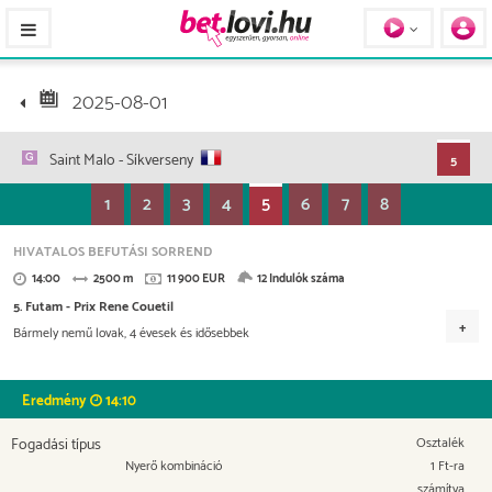
Pferde / Personen
2025-08-01
Saint Malo
- Síkverseny
5
1
2
3
4
5
6
7
8
HIVATALOS BEFUTÁSI SORREND
14:00
2500 m
11 900 EUR
12 Indulók száma
5. Futam - Prix Rene Couetil
Bármely nemű lovak, 4 évesek és idősebbek
Versenydíj
5.950 EUR
2.380 EUR
1.785 EUR
1.190 EUR
Eredmény
14:10
595 EUR
Fogadási típus
Osztalék
Nyerő kombináció
1 Ft-ra
számítva