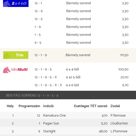
12 - 1
Bármely sorrend
3,30
2 a 4-ből
12 - 9
Bármely sorrend
3,30
12 - 5
Bármely sorrend
3,30
1 - 9
Bármely sorrend
3,30
1 - 5
Bármely sorrend
3,30
9 - 5
Bármely sorrend
3,30
12 - 1 - 9
Bármely sorrend
111,50
TRIO
12 - 1 - 9 - 5
4 a 4-ből
100,50
Mini Multi
12 - 1 - 9 - 5 - X
4 az 5-ből
20,10
12 - 1 - 9 - 5 - X - X
4 a 6-ból
6,70
BEFUTÁSI SORREND:
12 - 1 - 9 - 5 - 4
Hely
Programszám
Induló
Esetleges TÉT szorzó
Zsoké
1
12
Kamakura One
4,10
P.Remoue
2
1
Pagan Sun
5,20
J.Guillochon
3
9
Starlight
48,00
L.Plommee