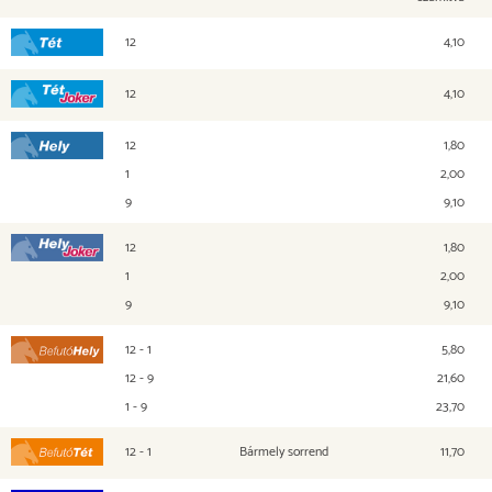
12
4,10
Tét
12
4,10
Tét Joker
12
1,80
Hely
1
2,00
9
9,10
12
1,80
Hely Joker
1
2,00
9
9,10
12 - 1
5,80
Befutó Hely
12 - 9
21,60
1 - 9
23,70
12 - 1
Bármely sorrend
11,70
Befutó Tét