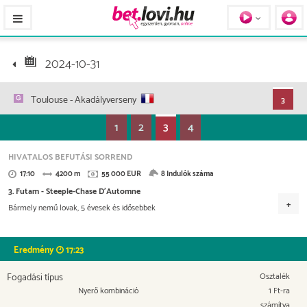
Pferde / Personen
2024-10-31
Toulouse
- Akadályverseny
3
1
2
3
4
HIVATALOS BEFUTÁSI SORREND
17:10
4200 m
55 000 EUR
8 Indulók száma
3. Futam - Steeple-Chase D'Automne
Bármely nemű lovak, 5 évesek és idősebbek
Versenydíj
24.750 EUR
12.100 EUR
7.150 EUR
4.950 EUR
Eredmény
17:23
2.750 EUR
Fogadási típus
Osztalék
Nyerő kombináció
1 Ft-ra
számítva