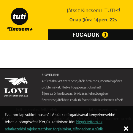
Játssz Kincsem+ TUTI-t!
0nap 3óra 14perc 22s
FIGYELEM!
A túlzásba vitt szerencsejáték ártalmas, mentálhigiénés
problémákat, illetve függőséget okozhat!
Éljen az önkorlátozás, önkizárás lehetőségével!
Szerencsejátékban csak 18 éven felüliek vehetnek részt!
Felhasználási feltételek
Játékosvédelem
Ez a honlap sütiket használ. A sütik elfogadásával kényelmesebbé
Adatkezelési Szabályzat és tájékoztatás
Elérhetőség
Dokumentumok
teheti a böngészést. Kérjük kattintson ide:
Megértettem az
Impresszum
adatkezelési tájékoztatóban foglaltakat, elfogadom a sütik