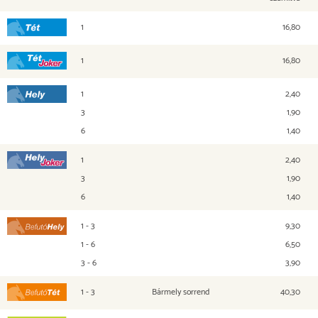
1
16,80
Tét
1
16,80
Tét Joker
1
2,40
Hely
3
1,90
6
1,40
1
2,40
Hely Joker
3
1,90
6
1,40
1 - 3
9,30
Befutó Hely
1 - 6
6,50
3 - 6
3,90
1 - 3
Bármely sorrend
40,30
Befutó Tét