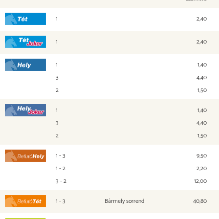
1
2,40
Tét
1
2,40
Tét Joker
1
1,40
Hely
3
4,40
2
1,50
1
1,40
Hely Joker
3
4,40
2
1,50
1 - 3
9,50
Befutó Hely
1 - 2
2,20
3 - 2
12,00
1 - 3
Bármely sorrend
40,80
Befutó Tét