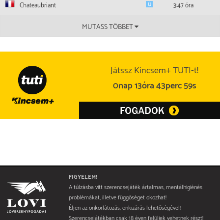
Chateaubriant
3:47 óra
MUTASS TÖBBET
Játssz Kincsem+ TUTI-t!
0nap 13óra 43perc 59s
FIGYELEM!
A túlzásba vitt szerencsejáték ártalmas, mentálhigiénés
problémákat, illetve függőséget okozhat!
Éljen az önkorlátozás, önkizárás lehetőségével!
Szerencsejátékban csak 18 éven felüliek vehetnek részt!