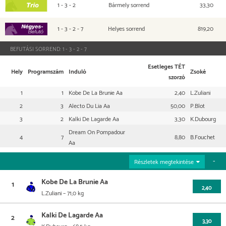
1 - 3 - 2
Bármely sorrend
33,30
TRIO
1 - 3 - 2 - 7
Helyes sorrend
819,20
Négyesbefutó
BEFUTÁSI SORREND:
1 - 3 - 2 - 7
Esetleges TÉT
Hely
Programszám
Induló
Zsoké
szorzó
1
1
Kobe De La Brunie Aa
2,40
L.Zuliani
2
3
Alecto Du Lia Aa
50,00
P.Blot
3
2
Kalki De Lagarde Aa
3,30
K.Dubourg
Dream On Pompadour
4
7
8,80
B.Fouchet
Aa
Részletek megtekintése
Kobe De La Brunie Aa
1
2,40
L.Zuliani
– 71,0 kg
Az utolsó 5 futam
Info & származás
Kalki De Lagarde Aa
2
3,30
K.Dubourg
– 68,5 kg