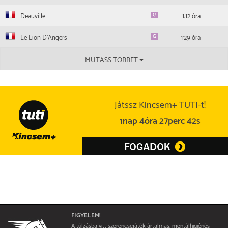
Deauville
1:12 óra
Le Lion D'Angers
1:29 óra
MUTASS TÖBBET
Játssz Kincsem+ TUTI-t!
1nap 4óra 27perc 42s
FIGYELEM!
A túlzásba vitt szerencsejáték ártalmas, mentálhigiénés