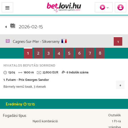
Pferde / Personen
2026-02-15
Cagnes-Sur-Mer
- Síkverseny
1
1
2
3
4
5
6
7
8
HIVATALOS BEFUTÁSI SORREND
13:05
1600 m
23 800 EUR
6 Indulók száma
1. Futam - Prix Georges Sandor
Bármely nemű lovak, 3 évesek
Versenydíj
11.900 EUR
4.522 EUR
3.332 EUR
2.142 EUR
Eredmény
13:15
952 EUR
Fogadási típus
Osztalék
Nyerő kombináció
1 Ft-ra
számítva