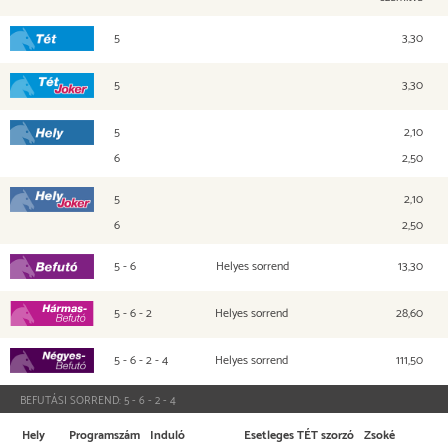
5
3,30
Tét
5
3,30
Tét Joker
5
2,10
Hely
6
2,50
5
2,10
Hely Joker
6
2,50
5 - 6
Helyes sorrend
13,30
Befutó
5 - 6 - 2
Helyes sorrend
28,60
Hármasbefutó
5 - 6 - 2 - 4
Helyes sorrend
111,50
Négyesbefutó
BEFUTÁSI SORREND:
5 - 6 - 2 - 4
Hely
Programszám
Induló
Esetleges TÉT szorzó
Zsoké