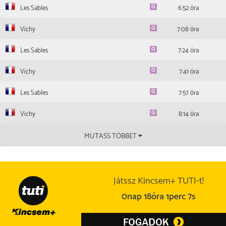
Les Sables
6:52 óra
Vichy
7:08 óra
Les Sables
7:24 óra
Vichy
7:41 óra
Les Sables
7:57 óra
Vichy
8:14 óra
MUTASS TÖBBET
Játssz Kincsem+ TUTI-t!
0nap 18óra 1perc 7s