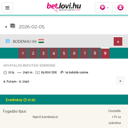
Pferde / Personen
2026-02-05
BODENHU (H)
9
1
2
3
4
5
6
7
8
9
HIVATALOS BEFUTÁSI SORREND
21:15
2140 m
85 800 SEK
14 Indulók száma
9. Futam - 9. 2140
Versenydíj
35000, SEK
17500, SEK
11000, SEK
7500, SEK
Eredmény
21:30
6400, SEK
5400, SEK
3000 SEK
Fogadási típus
Osztalék
Nyerő kombináció
1 Ft-ra
számítva