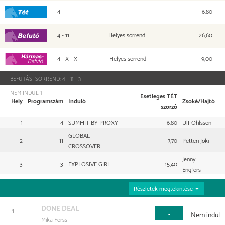
4
6,80
Tét
4 - 11
Helyes sorrend
26,60
Befutó
4 - X - X
Helyes sorrend
9,00
Hármasbefutó
BEFUTÁSI SORREND:
4 - 11 - 3
NEM INDUL
1
Esetleges TÉT
Hely
Programszám
Induló
Zsoké/Hajtó
szorzó
1
4
SUMMIT BY PROXY
6,80
Ulf Ohlsson
GLOBAL
2
11
7,70
Petteri Joki
CROSSOVER
Jenny
3
3
EXPLOSIVE GIRL
15,40
Engfors
Részletek megtekintése
DONE DEAL
1
Nem indul
-
Mika Forss