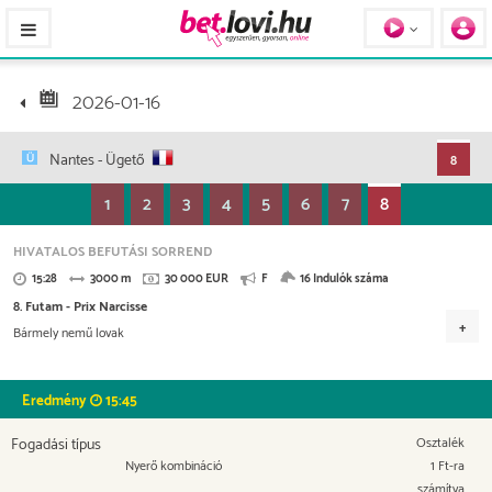
Pferde / Personen
2026-01-16
Nantes
- Ügető
8
1
2
3
4
5
6
7
8
HIVATALOS BEFUTÁSI SORREND
15:28
3000 m
30 000 EUR
F
16 Indulók száma
8. Futam - Prix Narcisse
Bármely nemű lovak
Versenydíj
13.500 EUR
7.500 EUR
4.200 EUR
2.400 EUR
Eredmény
15:45
1.500 EUR
600 EUR
300 EUR
Fogadási típus
Osztalék
Nyerő kombináció
1 Ft-ra
számítva