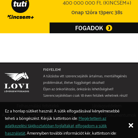
400 000 000 Ft. (KINCSEM+)
0nap 12óra 13perc 38s
FIGYELEM!
A túlzásba vitt szerencsejáték ártalmas, mentálhigiénés
problémákat, illetve függőséget okozhat!
Éljen az önkorlátozás, önkizárás lehetőségével!
Szerencsejátékban csak 18 éven felüliek vehetnek részt!
Felhasználási feltételek
Játékosvédelem
Ez a honlap sütiket használ. A sütik elfogadásával kényelmesebbé
Adatkezelési Szabályzat és tájékoztatás
Elérhetőség
Dokumentumok
teheti a böngészést. Kérjük kattintson ide:
Megértettem az
Impresszum
adatkezelési tájékoztatóban foglaltakat, elfogadom a sütik
használatát
. Amennyiben további információt kér, kattintson ide: