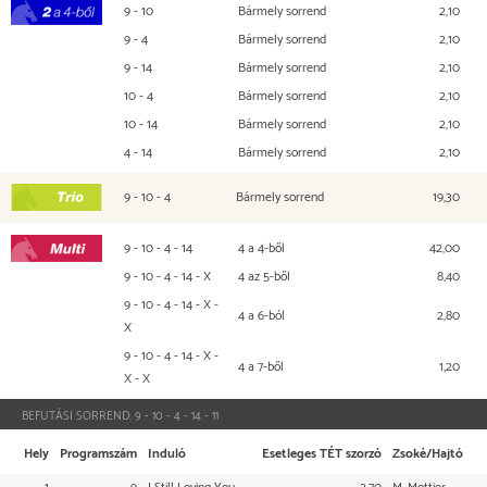
9 - 10
Bármely sorrend
2,10
2 a 4-ből
9 - 4
Bármely sorrend
2,10
9 - 14
Bármely sorrend
2,10
10 - 4
Bármely sorrend
2,10
10 - 14
Bármely sorrend
2,10
4 - 14
Bármely sorrend
2,10
9 - 10 - 4
Bármely sorrend
19,30
TRIO
9 - 10 - 4 - 14
4 a 4-ből
42,00
Multi
9 - 10 - 4 - 14 - X
4 az 5-ből
8,40
9 - 10 - 4 - 14 - X -
4 a 6-ból
2,80
X
9 - 10 - 4 - 14 - X -
4 a 7-ből
1,20
X - X
BEFUTÁSI SORREND:
9 - 10 - 4 - 14 - 11
Hely
Programszám
Induló
Esetleges TÉT szorzó
Zsoké/Hajtó
1
9
I Still Loving You
2,70
M. Mottier