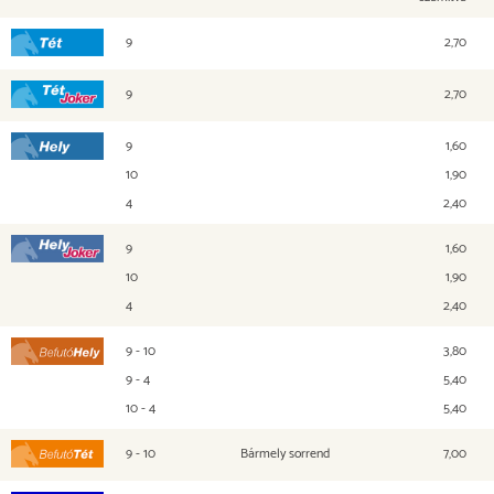
9
2,70
Tét
9
2,70
Tét Joker
9
1,60
Hely
10
1,90
4
2,40
9
1,60
Hely Joker
10
1,90
4
2,40
9 - 10
3,80
Befutó Hely
9 - 4
5,40
10 - 4
5,40
9 - 10
Bármely sorrend
7,00
Befutó Tét