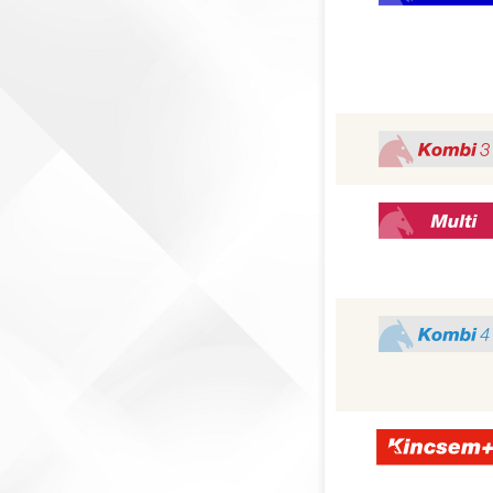
Kombi 3
Multi
Kombi 4
Kincsem+