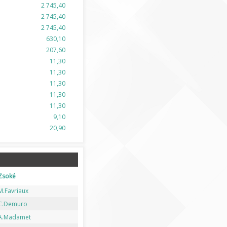
2 745,40
2 745,40
2 745,40
630,10
207,60
11,30
11,30
11,30
11,30
11,30
9,10
20,90
Zsoké
M.Favriaux
C.Demuro
A.Madamet