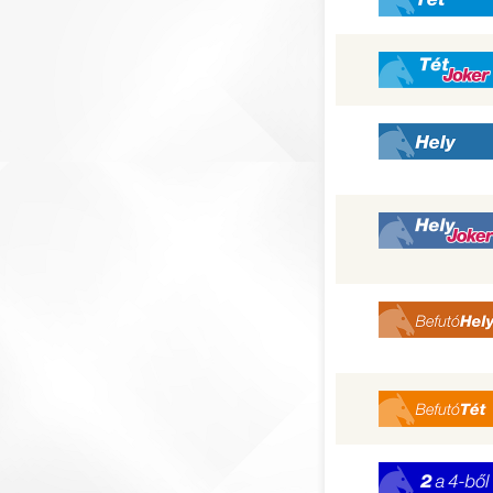
Tét Joker
Hely
Hely Joker
Befutó Hely
Befutó Tét
2 a 4-ből