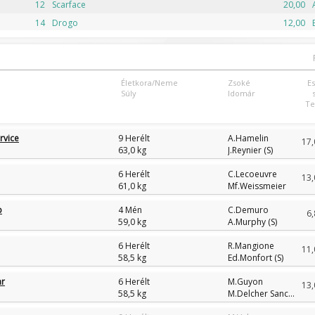
12
Scarface
20,00
14
Drogo
12,00
Életkora/Neme
Zsoké
E
Súly
Idomár
Te
rvice
9 Herélt
A.Hamelin
17,
63,0 kg
J.Reynier (S)
6 Herélt
C.Lecoeuvre
13,
61,0 kg
Mf.Weissmeier
p
4 Mén
C.Demuro
6,
59,0 kg
A.Murphy (S)
6 Herélt
R.Mangione
11,
58,5 kg
Ed.Monfort (S)
ar
6 Herélt
M.Guyon
13,
58,5 kg
M.Delcher Sanchez