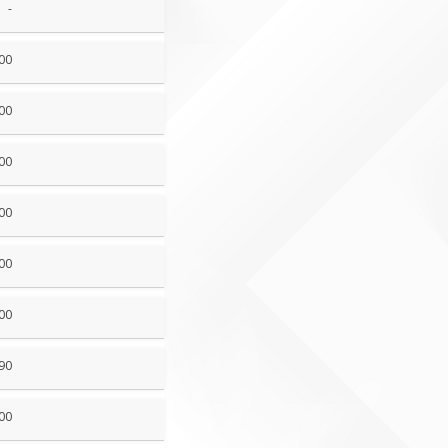
-
00
00
00
00
00
00
90
00