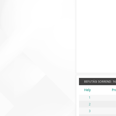
BEFUTÁSI SORREND:
16 
Hely
Pr
1
2
3