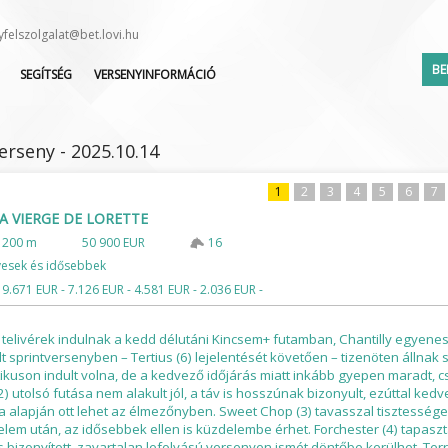
yfelszolgalat@bet.lovi.hu
BE
SEGÍTSÉG
VERSENYINFORMÁCIÓ
HOL KEZDJEM?
VERSENYNAPTÁR
AKTUÁLIS AKCIÓK
INDULÓK LISTÁJA
verseny - 2025.10.14
SEGÉDLET
LEJELENTETTEK LISTÁJA
KAPCSOLAT
ZSOKÉ/HAJTÓ VÁLTOZÁS
1
2
3
4
5
6
7
LA VIERGE DE LORETTE
GYAKORI KÉRDÉSEK
1200 m
50 900 EUR
16
Elfelejte
ÉLŐ KÖZVETÍTÉS
vesek és idősebbek
LOVISULI
 9.671 EUR - 7.126 EUR - 4.581 EUR - 2.036 EUR -
HÍRLEVÉL
DOKUMENTUMOK
elivérek indulnak a kedd délutáni Kincsem+ futamban, Chantilly egyenesé
t sprintversenyben – Tertius (6) lejelentését követően – tizenöten állnak s
tikuson indult volna, de a kedvező időjárás miatt inkább gyepen maradt, 
(2) utolsó futása nem alakult jól, a táv is hosszúnak bizonyult, ezúttal ke
 alapján ott lehet az élmezőnyben. Sweet Chop (3) tavasszal tisztessége
elem után, az idősebbek ellen is küzdelembe érhet. Forchester (4) tapaszt
s bizonyított, zavartalan lefolyású versenyen ismét döntőbe kerülhet. Ter