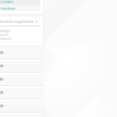
A.Crastus
E.Hardouin
Részletek megtekintése
setleges
szorzó
ndencia
00
00
80
00
00