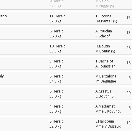
9 Herélt
M.Velon
57,5 kg
M.Nigge (S)
tano
11 Herélt
T.Piccone
17,
57,0 kg
Ha.Pantall (S)
8 Herélt
A.Pouchin
13,
56,0 kg
R.Schoof
10 Herélt
H.Boutin
28,
55,5 kg
M.Boutin (S)
5 Herélt
T.Bachelot
18,
55,0 kg
A.Fouassier
ely
8 Herélt
M.Barzalona
6,
54,5 kg
Jm.Beguigne
8 Herélt
A.Crastus
20,
53,0 kg
C.Boutin (S)
4 Herélt
A.Madamet
6,
53,0 kg
Mme S.Koyuncu
8 Herélt
E.Hardouin
12,
52,0 kg
Mme V.Dissaux