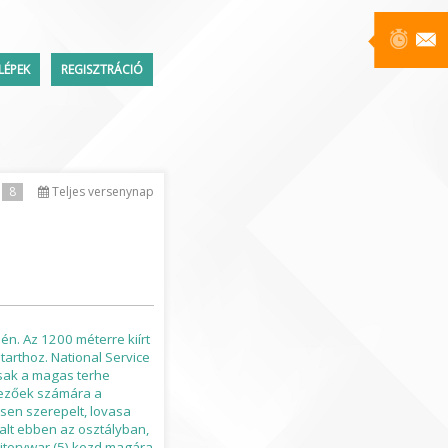
LÉPEK
REGISZTRÁCIÓ
Üzenetek
8
Teljes versenynap
ttem a jelszavamat
n. Az 1200 méterre kiírt
tarthoz. National Service
csak a magas terhe
dvezőek számára a
sen szerepelt, lovasa
alt ebben az osztályban,
ritorywar (5) kezd magára