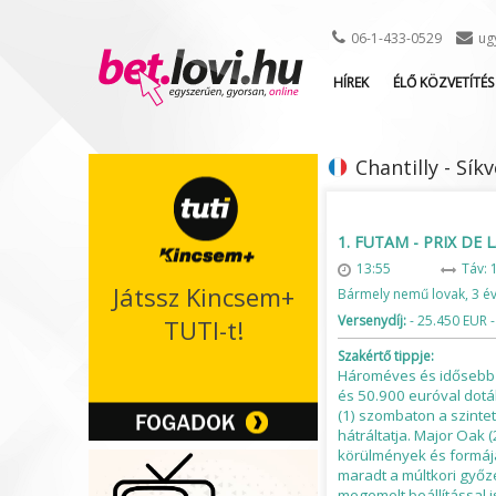
06-1-433-0529
ug
HÍREK
ÉLŐ KÖZVETÍTÉS
Chantilly - Sík
1. FUTAM - PRIX DE 
13:55
Táv: 
Játssz Kincsem+
Bármely nemű lovak, 3 é
Versenydíj:
- 25.450 EUR -
TUTI-t!
Szakértő tippje:
Hároméves és idősebb t
és 50.900 euróval dotál
(1) szombaton a szinte
hátráltatja. Major Oak 
körülmények és formája
maradt a múltkori győz
megemelt beállítással i