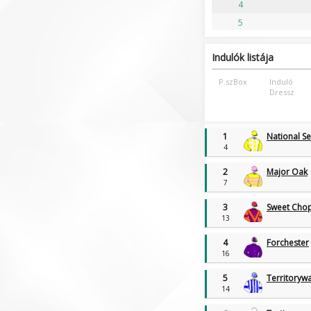
4
5
Indulók listája
P.szBox
Induló
Dressz
1
National Se
4
2
Major Oak
7
3
Sweet Cho
13
4
Forchester
16
5
Territoryw
14