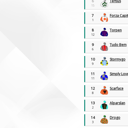
6
Tertius
15
7
Forza Capi
1
8
Torpen
12
9
Tudo Bem
6
10
Stormygo
9
11
Simply Lov
11
12
Scarface
8
13
Alparslan
2
14
Drogo
3