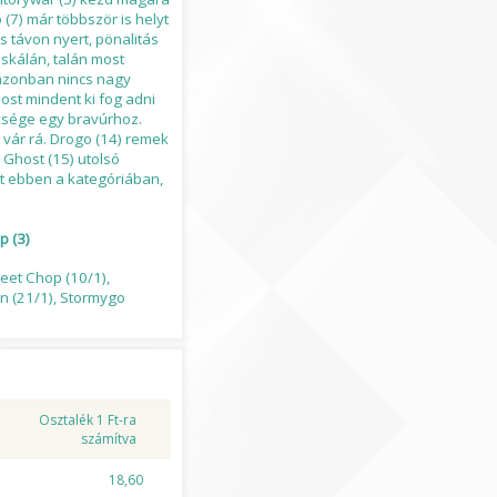
(7) már többször is helyt
s távon nyert, pönalitás
 skálán, talán most
 azonban nincs nagy
most mindent ki fog adni
üksége egy bravúrhoz.
t vár rá. Drogo (14) remek
 Ghost (15) utolsó
olt ebben a kategóriában,
p (3)
weet Chop (10/1),
an (21/1), Stormygo
Osztalék 1 Ft-ra
számítva
18,60