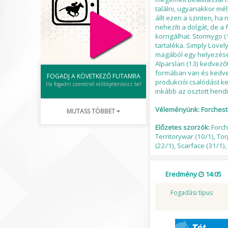
találni, ugyanakkor mél
állt ezen a szinten, ha
nehezíti a dolgát, de a
korrigálhat. Stormygo 
tartaléka. Simply Lovel
magából egy helyezésért
Alparslan (13) kedvezőt
formában van és kedveli
FOGADJ A KÖVETKEZŐ FUTAMRA
produkciói csalódást ke
Ha fogadni szeretnél előbbjelenkezz be!
inkább az osztott hend
Véleményünk: Forchester 
MUTASS TÖBBET
Előzetes szorzók:
Forch
Territorywar (10/1), To
(22/1), Scarface (31/1)
Eredmény
14:05
Fogadási típus
Tét