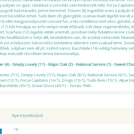
y pályán az igazi, ráadásul a sorsolás sem kedvezett neki. Forza Capitano 
 nyugodt tud maradni, pénzt kereshet. Torpen (8) legutóbb ezen a pályán é
 front közelébe érhet. Tudo Bem (9) gyengébb számai miatt lejjebb került a
(10) idén kiegyensúlyozott szezont fut, a táv rövidítése nem okoz gondot,
y (11) két hónapja az erős tempó miatt elfáradt, volt ideje regenerálódni, 
. Scarface (12) lejjebb vitték a terhét, azonban mély felületre lenne sz
len beállításból is helyt állt, lendületben van, de ezúttal nehezebb felada
 ezt a helyszínt, három kilós büntetése ellenére sem szabad leírni. Snow
ltőek, súlyban sem áll jól, szélső sansz. Bacchilide (16) eddig halovány v
ikep második részében lenne keresnivalója.
(4) - Simply Lovely (11) - Major Oak (2) - National Service (1) - Sweet Cho
ester (7/1), Simply Lovely (7/1), Major Oak (8/1), National Service (9/1), S
rpen (12/1), Forza Capitano (14/1), Drogo (15/1), Tudo Bem (15/1), Alparsl
, Bacchilide (35/1), Snow Ghost (45/1) – forrás: PMU
Nyerő kombináció
16