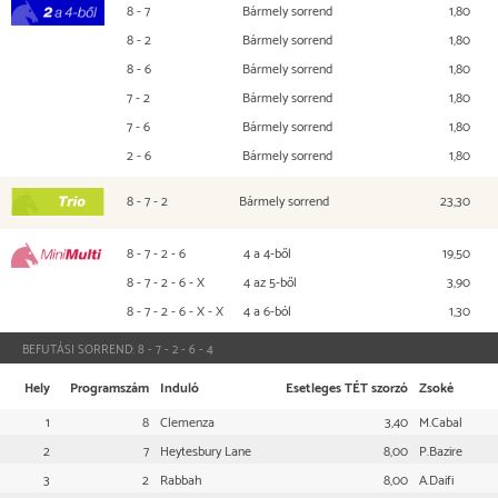
8 - 7
Bármely sorrend
1,80
2 a 4-ből
8 - 2
Bármely sorrend
1,80
8 - 6
Bármely sorrend
1,80
7 - 2
Bármely sorrend
1,80
7 - 6
Bármely sorrend
1,80
2 - 6
Bármely sorrend
1,80
8 - 7 - 2
Bármely sorrend
23,30
TRIO
8 - 7 - 2 - 6
4 a 4-ből
19,50
Mini Multi
8 - 7 - 2 - 6 - X
4 az 5-ből
3,90
8 - 7 - 2 - 6 - X - X
4 a 6-ból
1,30
BEFUTÁSI SORREND:
8 - 7 - 2 - 6 - 4
Hely
Programszám
Induló
Esetleges TÉT szorzó
Zsoké
1
8
Clemenza
3,40
M.Cabal
2
7
Heytesbury Lane
8,00
P.Bazire
3
2
Rabbah
8,00
A.Daifi