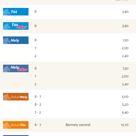
8
3,40
Tét
8
3,40
Tét Joker
8
1,50
Hely
7
2,00
2
2,40
8
1,50
Hely Joker
7
2,00
2
2,40
8 - 7
5,00
Befutó Hely
8 - 2
5,20
7 - 2
6,40
8 - 7
Bármely sorrend
12,70
Befutó Tét