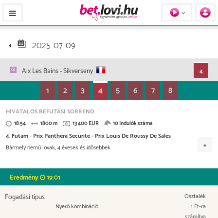
Pferde / Personen
2025-07-09
Aix Les Bains
- Síkverseny
4
1
2
3
4
5
6
7
8
HIVATALOS BEFUTÁSI SORREND
18:54
1800 m
13 400 EUR
10 Indulók száma
4. Futam - Prix Panthera Securite - Prix Louis De Roussy De Sales
Bármely nemű lovak, 4 évesek és idősebbek
Versenydíj
6.700 EUR
2.546 EUR
1.876 EUR
1.072 EUR
Eredmény
19:01
536 EUR
Fogadási típus
Osztalék
Nyerő kombináció
1 Ft-ra
számítva