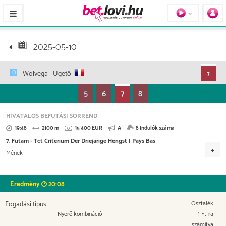
Pferde / Personen
2025-05-10
Wolvega
- Ügető
7
5
6
7
8
HIVATALOS BEFUTÁSI SORREND
19:48
2100 m
15 400 EUR
A
8 Indulók száma
7. Futam - Tct Criterium Der Driejarige Hengst I Pays Bas
Mének
Versenydíj
7.000 EUR
3.500 EUR
1.650 EUR
850 EUR
Eredmény
20:08
450 EUR
300 EUR
250 EUR
Fogadási típus
Osztalék
Nyerő kombináció
1 Ft-ra
számítva