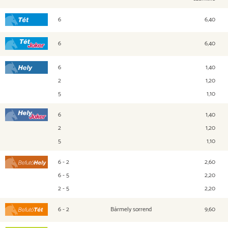
6
6,40
Tét
6
6,40
Tét Joker
6
1,40
Hely
2
1,20
5
1,10
6
1,40
Hely Joker
2
1,20
5
1,10
6 - 2
2,60
Befutó Hely
6 - 5
2,20
2 - 5
2,20
6 - 2
Bármely sorrend
9,60
Befutó Tét