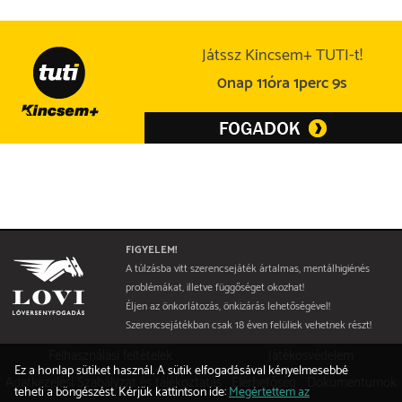
Játssz Kincsem+ TUTI-t!
0nap 11óra 1perc 9s
FIGYELEM!
A túlzásba vitt szerencsejáték ártalmas, mentálhigiénés
problémákat, illetve függőséget okozhat!
Éljen az önkorlátozás, önkizárás lehetőségével!
Szerencsejátékban csak 18 éven felüliek vehetnek részt!
Felhasználási feltételek
Játékosvédelem
Ez a honlap sütiket használ. A sütik elfogadásával kényelmesebbé
Adatkezelési Szabályzat és tájékoztatás
Elérhetőség
Dokumentumok
teheti a böngészést. Kérjük kattintson ide:
Megértettem az