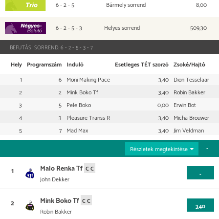
6 - 2 - 5
Bármely sorrend
8,00
TRIO
6 - 2 - 5 - 3
Helyes sorrend
509,30
Négyesbefutó
BEFUTÁSI SORREND:
6 - 2 - 5 - 3 - 7
Hely
Programszám
Induló
Esetleges TÉT szorzó
Zsoké/Hajtó
1
6
Moni Making Pace
3,40
Dion Tesselaar
2
2
Mink Boko Tf
3,40
Robin Bakker
3
5
Pele Boko
0,00
Erwin Bot
4
3
Pleasure Transs R
3,40
Micha Brouwer
5
7
Mad Max
3,40
Jim Veldman
Részletek megtekintése
Malo Renka Tf
1
-
John Dekker
Az utolsó 5 futam
Info & származás
Mink Boko Tf
2
3,40
Robin Bakker
Dátum
Helyezés
km
Pálya
Táv
Összdíjazás
Esetleges