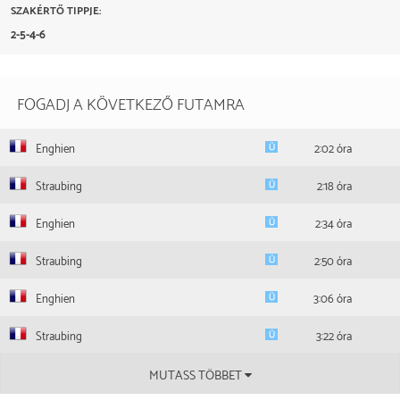
Nincsenek formák.
SZAKÉRTŐ TIPPJE:
2025.08.02
2.
16,2
Enghien
2875 m
90 000
28,0
D.P. Tesselaar
2-5-4-6
FOGADJ A KÖVETKEZŐ FUTAMRA
Enghien
2:02 óra
Straubing
2:18 óra
Enghien
2:34 óra
Straubing
2:50 óra
Enghien
3:06 óra
Straubing
3:22 óra
MUTASS TÖBBET