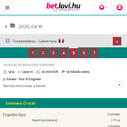
Pferde / Personen
2025-04-16
Fontainebleau
- Gátverseny
5
1
2
3
4
5
6
7
HIVATALOS BEFUTÁSI SORREND
14:14
3550 m
20 000 EUR
14 Indulók száma
5. Futam - Prix D'Enghien
Bármely nemű lovak, 4 évesek
Versenydíj
9.200 EUR
4.600 EUR
2.600 EUR
1.800 EUR
Eredmény
14:26
900 EUR
Fogadási típus
Osztalék
Nyerő kombináció
1 Ft-ra
számítva