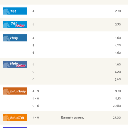
4
2,70
Tét
4
2,70
Tét Joker
4
1,60
Hely
9
4,20
6
3,60
4
1,60
Hely Joker
9
4,20
6
3,60
4 - 9
9,70
Befutó Hely
4 - 6
8,10
9 - 6
20,80
4 - 9
Bármely sorrend
25,00
Befutó Tét