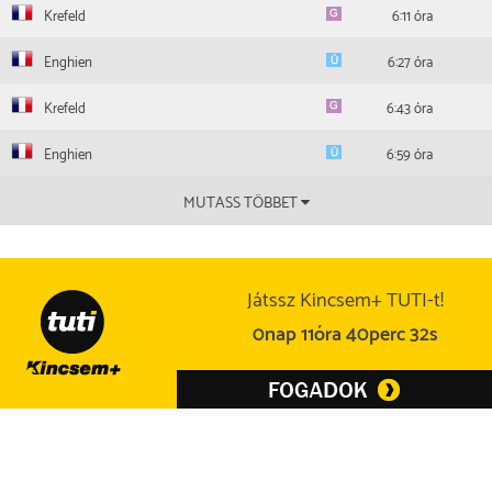
Krefeld
6:11 óra
Enghien
6:27 óra
Krefeld
6:43 óra
Enghien
6:59 óra
MUTASS TÖBBET
Játssz Kincsem+ TUTI-t!
0nap 11óra 40perc 31s