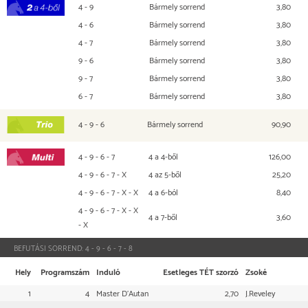
4 - 9
Bármely sorrend
3,80
2 a 4-ből
4 - 6
Bármely sorrend
3,80
4 - 7
Bármely sorrend
3,80
9 - 6
Bármely sorrend
3,80
9 - 7
Bármely sorrend
3,80
6 - 7
Bármely sorrend
3,80
4 - 9 - 6
Bármely sorrend
90,90
TRIO
4 - 9 - 6 - 7
4 a 4-ből
126,00
Multi
4 - 9 - 6 - 7 - X
4 az 5-ből
25,20
4 - 9 - 6 - 7 - X - X
4 a 6-ból
8,40
4 - 9 - 6 - 7 - X - X
4 a 7-ből
3,60
- X
BEFUTÁSI SORREND:
4 - 9 - 6 - 7 - 8
Hely
Programszám
Induló
Esetleges TÉT szorzó
Zsoké
1
4
Master D'Autan
2,70
J.Reveley