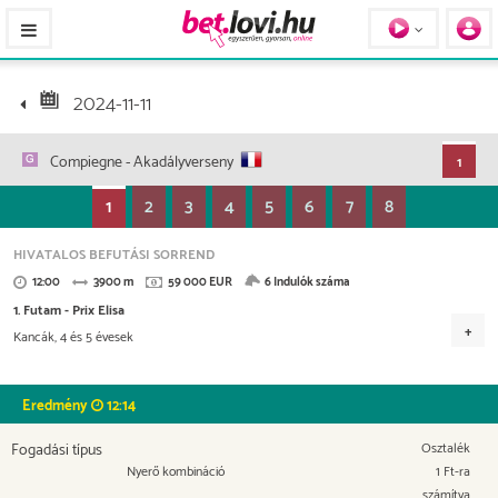
Pferde / Personen
2024-11-11
Compiegne
- Akadályverseny
1
1
2
3
4
5
6
7
8
HIVATALOS BEFUTÁSI SORREND
12:00
3900 m
59 000 EUR
6 Indulók száma
1. Futam - Prix Elisa
Kancák, 4 és 5 évesek
Versenydíj
27.140 EUR
13.570 EUR
7.670 EUR
5.310 EUR
Eredmény
12:14
2.655 EUR
Fogadási típus
Osztalék
Nyerő kombináció
1 Ft-ra
számítva