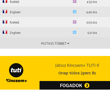
Krefeld
4:33 óra
N.Gauffenic
Enghien
4:49 óra
Krefeld
5:05 óra
Enghien
5:21 óra
MUTASS TÖBBET
Játssz Kincsem+ TUTI-t!
0nap 10óra 2perc 8s