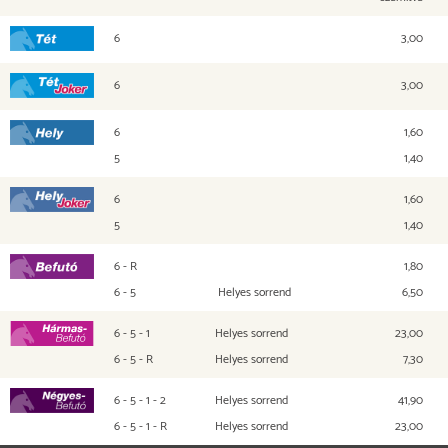
6
3,00
Tét
6
3,00
Tét Joker
6
1,60
Hely
5
1,40
6
1,60
Hely Joker
5
1,40
6 - R
1,80
Befutó
6 - 5
Helyes sorrend
6,50
6 - 5 - 1
Helyes sorrend
23,00
Hármasbefutó
6 - 5 - R
Helyes sorrend
7,30
6 - 5 - 1 - 2
Helyes sorrend
41,90
Négyesbefutó
6 - 5 - 1 - R
Helyes sorrend
23,00