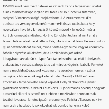
2026.06.24
AI
Cherbourg
2650 m
33 000
Y. Lebourgeois
54,0
átlag
Hajtó
szorzó
2024.07.25
DA
Mauquenchy
2150 m
30 000
D. Locqueneux
180.000 eurót nem nyert hatéves és idősebb francia tenyésztésű ügetők
51,0
2025.08.05
DA
Cabourg
2725 m
29 000
18,0
2025.04.25
7.
13,3
Vincennes
2850 m
59 000
G. Gelormini
11,0
állnak starthoz az április 19-én lefutásra kerülő Kincsem+ futamban,
2026.06.10
AI
Caen
2475 m
35 000
Th. Bellet
129,4
A. Abrivard
2024.04.19
6.
12,8
Vincennes
2100 m
59 000
D. Locqueneux
8,5
melynek Vincennes szolgál majd otthonául. A 2100 méterre kiírt
2025.03.22
3.
13,4
Vincennes
2875 m
59 000
M. Abrivard
13,0
2026.04.29
12.
14,8
Laval
2850 m
35 000
autóstartos versenyben tizenhárman mérik össze tudásukat a helyi
84,9
D. Bonne
2024.03.23
5.
15,2
Vincennes
2700 m
53 000
Guillaume Martin
5,9
nagypályán. Ilaya (1) a kihagyását követő második fellépésén már a
2025.03.07
5.
13,4
Enghien
2150 m
59 000
E. Raffin
4,2
korábbi önmagát is idézheti. Hortino (2) többet tud annál, mint amit a
F. Lagadeuc
2024.03.10
1.
12,8
Cagnes-Sur-Mer
2700 m
33 000
1,9
tavaszi futásai alkalmával láttunk tőle, hiba volna hát leírni. Hermes Ludois
2025.02.16
3.
14,2
Vincennes
2700 m
59 000
E. Raffin
13,0
(3) nehezebb feladat elé néz, mint a nantes-i győzelme, vagy az ecommoy-i
D. Bonne
ötödik helyezése alkalmával, de a kombinációs játékokból
2025.02.04
3.
12,1
Vincennes
2100 m
59 000
3,3
kihagyhatatlannak tűnik. Hyper Fast (4) beleszólhat az első öt helyezés
D. Thomain
alakulásának sorsába, ahogy tette azt március végén is. Isabella Ferm (5)
nem a megbízhatóságosról közismert, ha azonban nem esik szét a
mozgása, a főszereplők egyike lehet. Ister Man (6) a PMU előzetes
szorzóinak fényében első esélyt képvisel. Holly d'Echal-t (7) a januári
győzelmén célszerű elbírálni. Feux Verts (8) jó formának örvend, ahogy azt
a márciusi sikerei is szemléltetik, ebben a mezőnyben azonban csak
további javulással lehetne igazán eredményes. Felicita d'Ecouves-nak (9)
nem csak a fiatalabb lovak okozhatnak gondot, hanem a külső