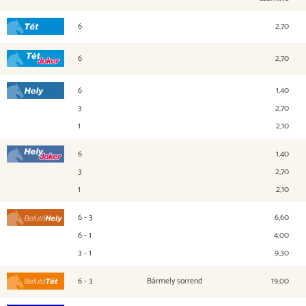
6
2,70
Tét
6
2,70
Tét Joker
6
1,40
Hely
3
2,70
1
2,10
6
1,40
Hely Joker
3
2,70
1
2,10
6 - 3
6,60
Befutó Hely
6 - 1
4,00
3 - 1
9,30
6 - 3
Bármely sorrend
19,00
Befutó Tét