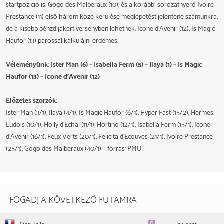
startpozíció is. Gogo des Malberaux (10), és a korábbi sorozatnyerő Ivoire
Prestance (11) első három közé kerülése meglepetést jelentene számunkra,
de a kisebb pénzdíjakért versenyben lehetnek. Icone d'Avenir (12), Is Magic
Haufor (13) párossal kalkulálni érdemes.
Véleményünk: Ister Man (6) – Isabella Ferm (5) – Ilaya (1) – Is Magic
Haufor (13) – Icone d'Avenir (12)
Előzetes szorzók:
Ister Man (3/1), Ilaya (4/1), Is Magic Haufor (6/1), Hyper Fast (15/2), Hermes
Ludois (10/1), Holly d'Echal (11/1), Hortino (12/1), Isabella Ferm (15/1), Icone
d'Avenir (16/1), Feux Verts (20/1), Felicita d'Ecouves (21/1), Ivoire Prestance
(25/1), Gogo des Malberaux (40/1) – forrás: PMU
FOGADJ A KÖVETKEZŐ FUTAMRA