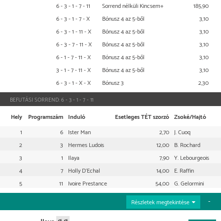
6 - 3 - 1 - 7 - 11
Sorrend nélküli Kincsem+
185,90
6 - 3 - 1 - 7 - X
Bónusz 4 az 5-ből
3,10
6 - 3 - 1 - 11 - X
Bónusz 4 az 5-ből
3,10
6 - 3 - 7 - 11 - X
Bónusz 4 az 5-ből
3,10
6 - 1 - 7 - 11 - X
Bónusz 4 az 5-ből
3,10
3 - 1 - 7 - 11 - X
Bónusz 4 az 5-ből
3,10
6 - 3 - 1 - X - X
Bónusz 3
2,30
BEFUTÁSI SORREND:
6 - 3 - 1 - 7 - 11
Hely
Programszám
Induló
Esetleges TÉT szorzó
Zsoké/Hajtó
1
6
Ister Man
2,70
J. Cuoq
2
3
Hermes Ludois
12,00
B. Rochard
3
1
Ilaya
7,90
Y. Lebourgeois
4
7
Holly D'Echal
14,00
E. Raffin
5
11
Ivoire Prestance
54,00
G. Gelormini
Részletek megtekintése