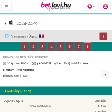
Pferde / Personen
2024-04-19
Vincennes
- Ügető
8
1
2
3
4
5
6
7
8
HIVATALOS BEFUTÁSI SORREND
20:15
2100 m
59 000 EUR
A
13 Indulók száma
8. Futam - Prix Neptuna
Bármely nemű lovak
Versenydíj
26.550 EUR
14.750 EUR
8.260 EUR
4.720 EUR
Eredmény
20:25
2.950 EUR
1.180 EUR
590 EUR
Fogadási típus
Osztalék
Nyerő kombináció
1 Ft-ra
számítva