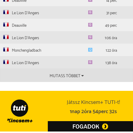
Deauville
14 perc
Le Lion D'Angers
31 perc
Deauville
49 perc
Le Lion D'Angers
1:06 óra
Monchengladbach
1:22 óra
Le Lion D'Angers
1:38 óra
MUTASS TÖBBET
Játssz Kincsem+ TUTI-t!
1nap 2óra 54perc 31s