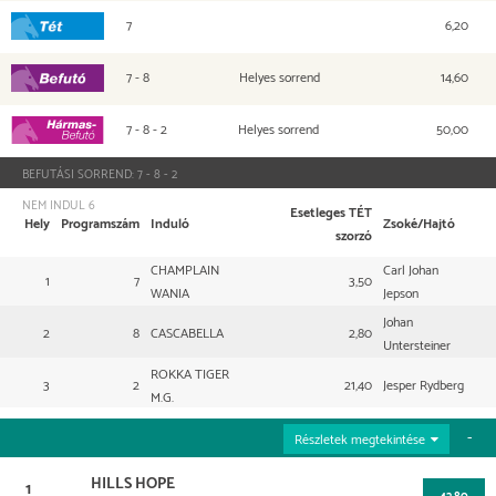
7
6,20
Tét
7 - 8
Helyes sorrend
14,60
Befutó
7 - 8 - 2
Helyes sorrend
50,00
Hármasbefutó
BEFUTÁSI SORREND:
7 - 8 - 2
NEM INDUL
6
Esetleges TÉT
Hely
Programszám
Induló
Zsoké/Hajtó
szorzó
CHAMPLAIN
Carl Johan
1
7
3,50
WANIA
Jepson
Johan
2
8
CASCABELLA
2,80
Untersteiner
ROKKA TIGER
3
2
21,40
Jesper Rydberg
M.G.
Részletek megtekintése
HILLS HOPE
1
42,80