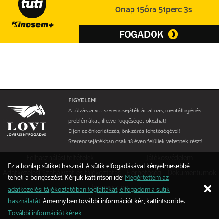
0nap 15óra 51perc 3s
FIGYELEM!
A túlzásba vitt szerencsejáték ártalmas, mentálhigiénés
problémákat, illetve függőséget okozhat!
Éljen az önkorlátozás, önkizárás lehetőségével!
Szerencsejátékban csak 18 éven felüliek vehetnek részt!
Felhasználási feltételek
Játékosvédelem
Ez a honlap sütiket használ. A sütik elfogadásával kényelmesebbé
Adatkezelési Szabályzat és tájékoztatás
Elérhetőség
Dokumentumok
teheti a böngészést. Kérjük kattintson ide:
Megértettem az
Impresszum
adatkezelési tájékoztatóban foglaltakat, elfogadom a sütik
használatát
. Amennyiben további információt kér, kattintson ide:
További információt kérek.