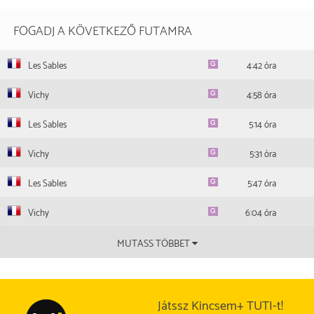
FOGADJ A KÖVETKEZŐ FUTAMRA
Les Sables
4:42 óra
Vichy
4:58 óra
Les Sables
5:14 óra
Vichy
5:31 óra
Les Sables
5:47 óra
Vichy
6:04 óra
MUTASS TÖBBET
Játssz Kincsem+ TUTI-t!