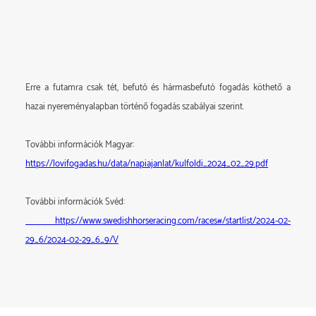
2023.03.28
5.
1:16.4
AXEVALLA
2160 m
-
Mikael J Andersson
Erre a futamra csak tét, befutó és hármasbefutó fogadás köthető a
hazai nyereményalapban történő fogadás szabályai szerint.
További információk Magyar:
https://lovifogadas.hu/data/napiajanlat/kulfoldi_2024_02_29.pdf
További információk Svéd:
https://www.swedishhorseracing.com/races#/startlist/2024-02-
29_6/2024-02-29_6_9/V