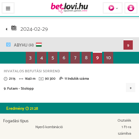
Pferde / Personen
2024-02-29
ABYHU (H)
9
3
4
5
6
7
8
9
10
HIVATALOS BEFUTÁSI SORREND
21:15
1640 m
90 300
11 Indulók száma
9. Futam - Stolopp
Versenydíj
40000,
20000,
11000,
7500,
6400,
Eredmény
21:28
5400,
3000
Fogadási típus
Osztalék
Nyerő kombináció
1 Ft-ra
számítva